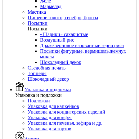
Желе
Мармелад
Мастика
Пищевое золото, серебро, бронза
Посыпки
Посыпки
«Шарики» сахаристые
Воздушный рис
Драже зерновое взорванные зерна риса
Посыпки фигурные, вермишель,жемчуг,
миксы
Шоколадный декор
Съедобная печать
Топперы
Шоколадный декор
Упаковка и подложки
Упаковка и подложки
Подложки
Упаковка для капкейков
Упаковка для кондитерских изделий
Упаковка для конфет
Упаковка для печенья, зефира и др.
Упаковка для тортов