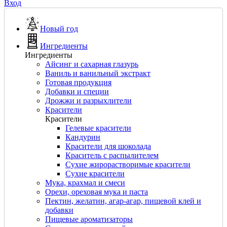
Вход
Новый год
Ингредиенты
Ингредиенты
Айсинг и сахарная глазурь
Ваниль и ванильный экстракт
Готовая продукция
Добавки и специи
Дрожжи и разрыхлители
Красители
Красители
Гелевые красители
Кандурин
Красители для шоколада
Краситель с распылителем
Сухие жирорастворимые красители
Сухие красители
Мука, крахмал и смеси
Орехи, ореховая мука и паста
Пектин, желатин, агар-агар, пищевой клей и
добавки
Пищевые ароматизаторы