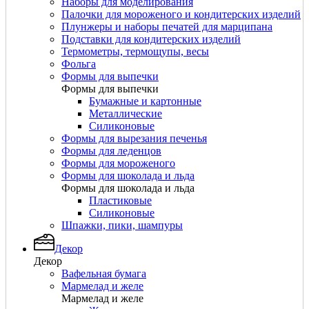
Наборы для моделирования
Палочки для мороженого и кондитерских изделий
Плунжеры и наборы печатей для марципана
Подставки для кондитерских изделий
Термометры, термощупы, весы
Фольга
Формы для выпечки
Формы для выпечки
Бумажные и картонные
Металлические
Силиконовые
Формы для вырезания печенья
Формы для леденцов
Формы для мороженого
Формы для шоколада и льда
Формы для шоколада и льда
Пластиковые
Силиконовые
Шпажки, пики, шампуры
Декор
Декор
Вафельная бумага
Мармелад и желе
Мармелад и желе