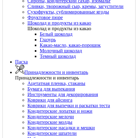
Сиропы, кондитерский сахар, изомальт
Сливки, творожный сыр, кремы, загустители
Сухофрукты, сублимированные ягоды
Фруктовое пюре
Шоколад и продукты из какао
Шоколад и продукты из какао
Белый шоколад
Глазурь
Какао-масло, какао-порошок
Молочный шоколад
Темный шоколад
Пасха
Принадлежности и инвентарь
Принадлежности и инвентарь
Ацетатная пленка, стаканы
Бумага для выпекания
Инструменты для декорирования
Коврики для айсинга
Коврики для выпечки и раскатки теста
Кондитерские лопатки и ножи
Кондитерские мелочи
Кондитерские молды
Кондитерские насадки и мешки
Кондитерские шпатели