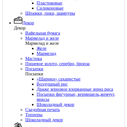
Пластиковые
Силиконовые
Шпажки, пики, шампуры
Декор
Декор
Вафельная бумага
Мармелад и желе
Мармелад и желе
Желе
Мармелад
Мастика
Пищевое золото, серебро, бронза
Посыпки
Посыпки
«Шарики» сахаристые
Воздушный рис
Драже зерновое взорванные зерна риса
Посыпки фигурные, вермишель,жемчуг,
миксы
Шоколадный декор
Съедобная печать
Топперы
Шоколадный декор