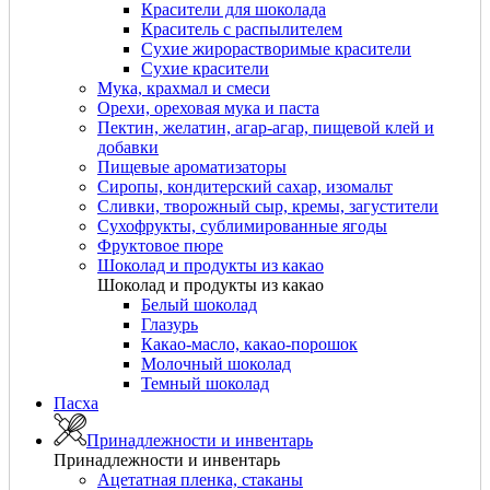
Красители для шоколада
Краситель с распылителем
Сухие жирорастворимые красители
Сухие красители
Мука, крахмал и смеси
Орехи, ореховая мука и паста
Пектин, желатин, агар-агар, пищевой клей и
добавки
Пищевые ароматизаторы
Сиропы, кондитерский сахар, изомальт
Сливки, творожный сыр, кремы, загустители
Сухофрукты, сублимированные ягоды
Фруктовое пюре
Шоколад и продукты из какао
Шоколад и продукты из какао
Белый шоколад
Глазурь
Какао-масло, какао-порошок
Молочный шоколад
Темный шоколад
Пасха
Принадлежности и инвентарь
Принадлежности и инвентарь
Ацетатная пленка, стаканы