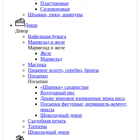
Пластиковые
Силиконовые
Шпажки, пики, шампуры
Декор
Декор
Вафельная бумага
Мармелад и желе
Мармелад и желе
Желе
Мармелад
Мастика
Пищевое золото, серебро, бронза
Посыпки
Посыпки
«Шарики» сахаристые
Воздушный рис
Драже зерновое взорванные зерна риса
Посыпки фигурные, вермишель,жемчуг,
миксы
Шоколадный декор
Съедобная печать
Топперы
Шоколадный декор