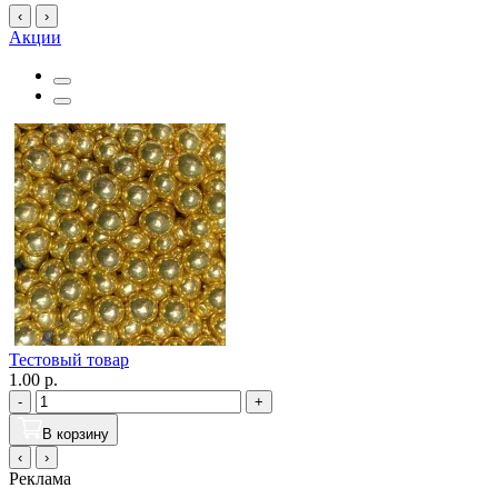
‹
›
Акции
Тестовый товар
1.00 р.
-
+
В корзину
‹
›
Реклама