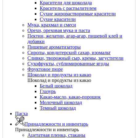
Красители для шоколада
Краситель с распылителем
Сухие жирорастворимые красители
Сухие красители
Мука, крахмал и смеси
Орехи, ореховая мука и паста
Пектин, желатин, агар-агар, пищевой клей и
добавки
Пищевые ароматизаторы
Сиропы, кондитерский сахар, изомальт
Сливки, творожный сыр, кремы, загустители
Сухофрукты, сублимированные ягоды
Фруктовое пюре
Шоколад и продукты из какао
Шоколад и продукты из какао
Белый шоколад
Глазурь
Какао-масло, какао-порошок
Молочный шоколад
Темный шоколад
Пасха
Принадлежности и инвентарь
Принадлежности и инвентарь
Ацетатная пленка, стаканы