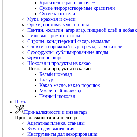
Краситель с распылителем
Сухие жирорастворимые красители
Сухие красители
Мука, крахмал и смеси
Орехи, ореховая мука и паста
Пектин, желатин, агар-агар, пищевой клей и добав
Пищевые ароматизаторы
Сиропы, кондитерский сахар, изомальт
Сливки, творожный сыр, кремы, загустители
Сухофрукты, сублимированные ягоды
Фруктовое пюре
Шоколад и продукты из какао
Шоколад и продукты из какао
Белый шоколад
Глазурь
Какао-масло, какао-порошок
Молочный шоколад
Темный шоколад
Пасха
Принадлежности и инвентарь
Принадлежности и инвентарь
Ацетатная пленка, стаканы
Бумага для выпекания
Инструменты для декорирования