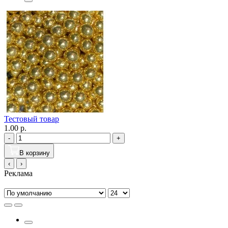
Тестовый товар
1.00 р.
-
+
В корзину
‹
›
Реклама