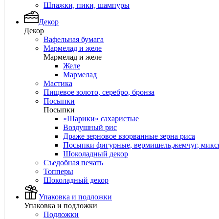
Шпажки, пики, шампуры
Декор
Декор
Вафельная бумага
Мармелад и желе
Мармелад и желе
Желе
Мармелад
Мастика
Пищевое золото, серебро, бронза
Посыпки
Посыпки
«Шарики» сахаристые
Воздушный рис
Драже зерновое взорванные зерна риса
Посыпки фигурные, вермишель,жемчуг, мик
Шоколадный декор
Съедобная печать
Топперы
Шоколадный декор
Упаковка и подложки
Упаковка и подложки
Подложки