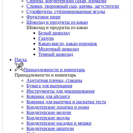
Сиропы, кондитерский сахар, изомальт
Сливки, творожный сыр, кремы, загустители
Сухофрукты, сублимированные ягоды
Фруктовое пюре
Шоколад и продукты из какао
Шоколад и продукты из какао
Белый шоколад
Глазурь
Какао-масло, какао-порошок
Молочный шоколад
Темный шоколад
Пасха
Принадлежности и инвентарь
Принадлежности и инвентарь
Ацетатная пленка, стаканы
Бумага для выпекания
Инструменты для декорирования
Коврики для айсинга
Коврики для выпечки и раскатки теста
Кондитерские лопатки и ножи
Кондитерские мелочи
Кондитерские молды
Кондитерские насадки и мешки
Кондитерские шпатели