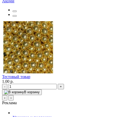
Акции
Тестовый товар
1.00 р.
-
+
В корзину
‹
›
Реклама