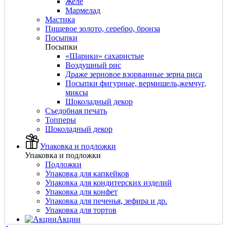
Желе
Мармелад
Мастика
Пищевое золото, серебро, бронза
Посыпки
Посыпки
«Шарики» сахаристые
Воздушный рис
Драже зерновое взорванные зерна риса
Посыпки фигурные, вермишель,жемчуг,
миксы
Шоколадный декор
Съедобная печать
Топперы
Шоколадный декор
Упаковка и подложки
Упаковка и подложки
Подложки
Упаковка для капкейков
Упаковка для кондитерских изделий
Упаковка для конфет
Упаковка для печенья, зефира и др.
Упаковка для тортов
Акции