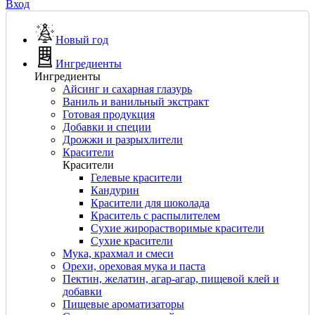
Вход
Новый год
Ингредиенты
Ингредиенты
Айсинг и сахарная глазурь
Ваниль и ванильный экстракт
Готовая продукция
Добавки и специи
Дрожжи и разрыхлители
Красители
Красители
Гелевые красители
Кандурин
Красители для шоколада
Краситель с распылителем
Сухие жирорастворимые красители
Сухие красители
Мука, крахмал и смеси
Орехи, ореховая мука и паста
Пектин, желатин, агар-агар, пищевой клей и
добавки
Пищевые ароматизаторы