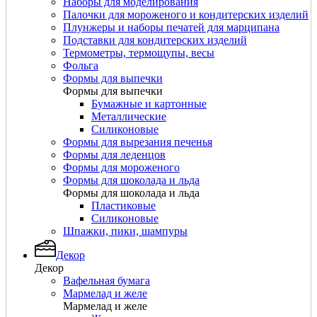
Наборы для моделирования
Палочки для мороженого и кондитерских изделий
Плунжеры и наборы печатей для марципана
Подставки для кондитерских изделий
Термометры, термощупы, весы
Фольга
Формы для выпечки
Формы для выпечки
Бумажные и картонные
Металлические
Силиконовые
Формы для вырезания печенья
Формы для леденцов
Формы для мороженого
Формы для шоколада и льда
Формы для шоколада и льда
Пластиковые
Силиконовые
Шпажки, пики, шампуры
Декор
Декор
Вафельная бумага
Мармелад и желе
Мармелад и желе