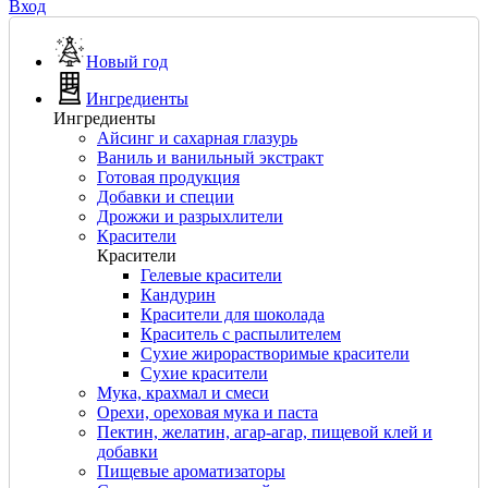
Вход
Новый год
Ингредиенты
Ингредиенты
Айсинг и сахарная глазурь
Ваниль и ванильный экстракт
Готовая продукция
Добавки и специи
Дрожжи и разрыхлители
Красители
Красители
Гелевые красители
Кандурин
Красители для шоколада
Краситель с распылителем
Сухие жирорастворимые красители
Сухие красители
Мука, крахмал и смеси
Орехи, ореховая мука и паста
Пектин, желатин, агар-агар, пищевой клей и
добавки
Пищевые ароматизаторы