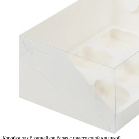
Коробка для 6 капкейков белая с пластиковой крышкой,