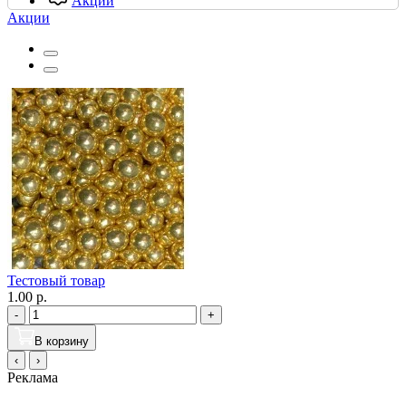
Акции
Акции
Тестовый товар
1.00 р.
-
+
В корзину
‹
›
Реклама