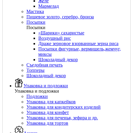
Желе
Мармелад
Мастика
Пищевое золото, серебро, бронза
Посыпки
Посыпки
«Шарики» сахаристые
Воздушный рис
Драже зерновое взорванные зерна риса
Посыпки фигурные, вермишель,жемчуг,
миксы
Шоколадный декор
Съедобная печать
Топперы
Шоколадный декор
Упаковка и подложки
Упаковка и подложки
Подложки
Упаковка для капкейков
Упаковка для кондитерских изделий
Упаковка для конфет
Упаковка для печенья, зефира и др.
Упаковка для тортов