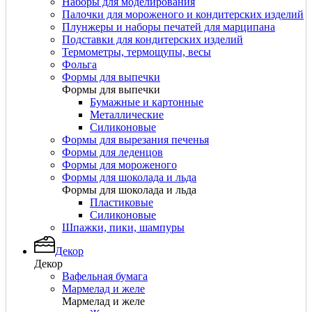
Наборы для моделирования
Палочки для мороженого и кондитерских изделий
Плунжеры и наборы печатей для марципана
Подставки для кондитерских изделий
Термометры, термощупы, весы
Фольга
Формы для выпечки
Формы для выпечки
Бумажные и картонные
Металлические
Силиконовые
Формы для вырезания печенья
Формы для леденцов
Формы для мороженого
Формы для шоколада и льда
Формы для шоколада и льда
Пластиковые
Силиконовые
Шпажки, пики, шампуры
Декор
Декор
Вафельная бумага
Мармелад и желе
Мармелад и желе