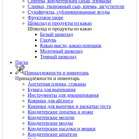
Сиропы, кондитерский сахар, изомальт
Сливки, творожный сыр, кремы, загустители
Сухофрукты, сублимированные ягоды
Фруктовое пюре
Шоколад и продукты из какао
Шоколад и продукты из какао
Белый шоколад
Глазурь
Какао-масло, какао-порошок
Молочный шоколад
Темный шоколад
Пасха
Принадлежности и инвентарь
Принадлежности и инвентарь
Ацетатная пленка, стаканы
Бумага для выпекания
Инструменты для декорирования
Коврики для айсинга
Коврики для выпечки и раскатки теста
Кондитерские лопатки и ножи
Кондитерские мелочи
Кондитерские молды
Кондитерские насадки и мешки
Кондитерские шпатели