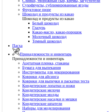
Сливки, творожный сыр, кремы, загустители
Сухофрукты, сублимированные ягоды
Фруктовое пюре
Шоколад и продукты из какао
Шоколад и продукты из какао
Белый шоколад
Глазурь
Какао-масло, какао-порошок
Молочный шоколад
Темный шоколад
Пасха
Принадлежности и инвентарь
Принадлежности и инвентарь
Ацетатная пленка, стаканы
Бумага для выпекания
Инструменты для декорирования
Коврики для айсинга
Коврики для выпечки и раскатки теста
Кондитерские лопатки и ножи
Кондитерские мелочи
Кондитерские молды
Кондитерские насадки и мешки
Кондитерские шпатели
Наборы для моделирования