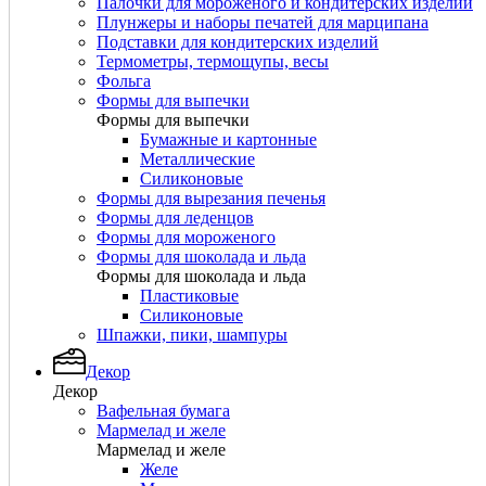
Палочки для мороженого и кондитерских изделий
Плунжеры и наборы печатей для марципана
Подставки для кондитерских изделий
Термометры, термощупы, весы
Фольга
Формы для выпечки
Формы для выпечки
Бумажные и картонные
Металлические
Силиконовые
Формы для вырезания печенья
Формы для леденцов
Формы для мороженого
Формы для шоколада и льда
Формы для шоколада и льда
Пластиковые
Силиконовые
Шпажки, пики, шампуры
Декор
Декор
Вафельная бумага
Мармелад и желе
Мармелад и желе
Желе