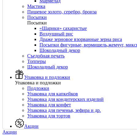
Мармелад
Мастика
Пищевое золото, серебро, бронза
Посыпки
Посыпки
«Шарики» сахаристые
Воздушный рис
Драже зерновое взорванные зерна риса
Посыпки фигурные, вермишель,жемчуг, мик
Шоколадный декор
Съедобная печать
Топперы
Шоколадный декор
Упаковка и подложки
Упаковка и подложки
Подложки
Упаковка для капкейков
Упаковка для кондитерских изделий
Упаковка для конфет
Упаковка для печенья, зефира и др.
Упаковка для тортов
Акции
Акции