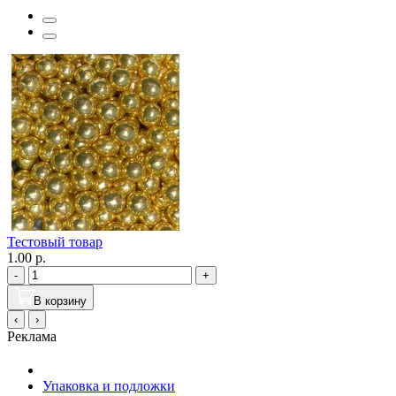
Тестовый товар
1.00 р.
-
+
В корзину
‹
›
Реклама
Упаковка и подложки