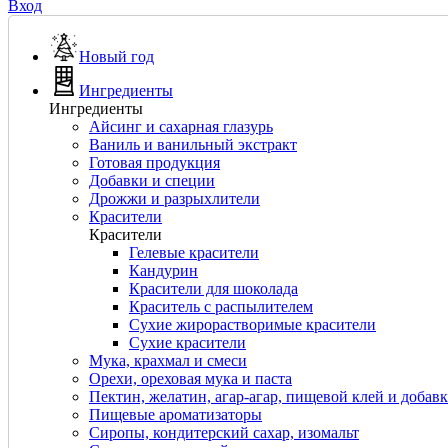
Вход
Новый год
Ингредиенты
Ингредиенты
Айсинг и сахарная глазурь
Ваниль и ванильный экстракт
Готовая продукция
Добавки и специи
Дрожжи и разрыхлители
Красители
Красители
Гелевые красители
Кандурин
Красители для шоколада
Краситель с распылителем
Сухие жирорастворимые красители
Сухие красители
Мука, крахмал и смеси
Орехи, ореховая мука и паста
Пектин, желатин, агар-агар, пищевой клей и добав
Пищевые ароматизаторы
Сиропы, кондитерский сахар, изомальт