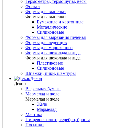
Термометры, термощупы, весы
Фольга
Формы для выпечки
Формы для выпечки
Бумажные и картонные
Металлические
Силиконовые
Формы для вырезания печенья
Формы для леденцов
Формы для мороженого
Формы для шоколада и льда
Формы для шоколада и льда
Пластиковые
Силиконовые
Шпажки, пики, шампуры
Декор
Декор
Вафельная бумага
Мармелад и желе
Мармелад и желе
Желе
Мармелад
Мастика
Пищевое золото, серебро, бронза
Посыпки