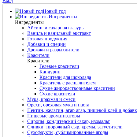
Вход
Новый год
Ингредиенты
Ингредиенты
Айсинг и сахарная глазурь
Ваниль и ванильный экстракт
Готовая продукция
Добавки и специи
Дрожжи и разрыхлители
Красители
Красители
Гелевые красители
Кандурин
Красители для шоколада
Краситель с распылителем
Сухие жирорастворимые красители
Сухие красители
Мука, крахмал и смеси
Орехи, ореховая мука и паста
Пектин, желатин, агар-агар, пищевой клей и добав
Пищевые ароматизаторы
Сиропы, кондитерский сахар, изомальт
Сливки, творожный сыр, кремы, загустители
Сухофрукты, сублимированные ягоды