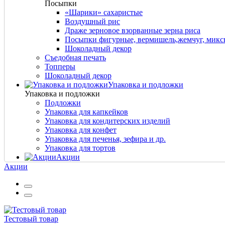
Посыпки
«Шарики» сахаристые
Воздушный рис
Драже зерновое взорванные зерна риса
Посыпки фигурные, вермишель,жемчуг, мик
Шоколадный декор
Съедобная печать
Топперы
Шоколадный декор
Упаковка и подложки
Упаковка и подложки
Подложки
Упаковка для капкейков
Упаковка для кондитерских изделий
Упаковка для конфет
Упаковка для печенья, зефира и др.
Упаковка для тортов
Акции
Акции
Тестовый товар