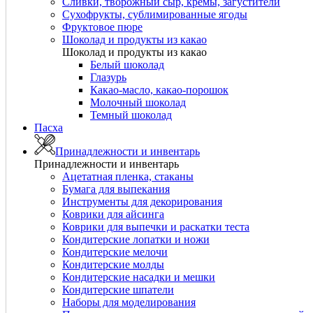
Сливки, творожный сыр, кремы, загустители
Сухофрукты, сублимированные ягоды
Фруктовое пюре
Шоколад и продукты из какао
Шоколад и продукты из какао
Белый шоколад
Глазурь
Какао-масло, какао-порошок
Молочный шоколад
Темный шоколад
Пасха
Принадлежности и инвентарь
Принадлежности и инвентарь
Ацетатная пленка, стаканы
Бумага для выпекания
Инструменты для декорирования
Коврики для айсинга
Коврики для выпечки и раскатки теста
Кондитерские лопатки и ножи
Кондитерские мелочи
Кондитерские молды
Кондитерские насадки и мешки
Кондитерские шпатели
Наборы для моделирования