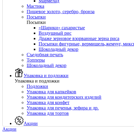
Мармелад
Мастика
Пищевое золото, серебро, бронза
Посыпки
Посыпки
«Шарики» сахаристые
Воздушный рис
Драже зерновое взорванные зерна риса
Посыпки фигурные, вермишель,жемчуг, мик
Шоколадный декор
Съедобная печать
Топперы
Шоколадный декор
Упаковка и подложки
Упаковка и подложки
Подложки
Упаковка для капкейков
Упаковка для кондитерских изделий
Упаковка для конфет
Упаковка для печенья, зефира и др.
Упаковка для тортов
Акции
Акции