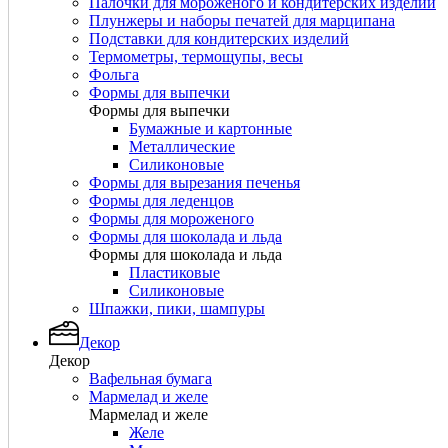
Палочки для мороженого и кондитерских изделий
Плунжеры и наборы печатей для марципана
Подставки для кондитерских изделий
Термометры, термощупы, весы
Фольга
Формы для выпечки
Формы для выпечки
Бумажные и картонные
Металлические
Силиконовые
Формы для вырезания печенья
Формы для леденцов
Формы для мороженого
Формы для шоколада и льда
Формы для шоколада и льда
Пластиковые
Силиконовые
Шпажки, пики, шампуры
Декор
Декор
Вафельная бумага
Мармелад и желе
Мармелад и желе
Желе