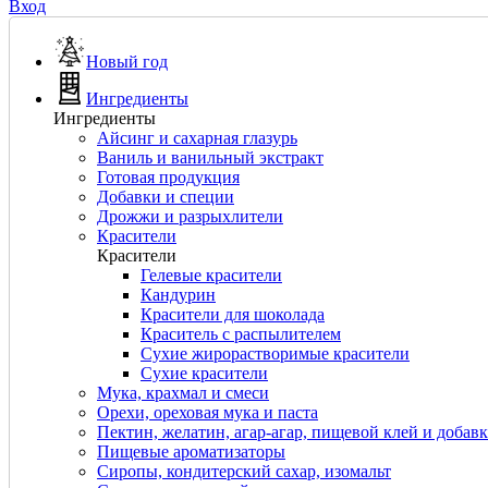
Вход
Новый год
Ингредиенты
Ингредиенты
Айсинг и сахарная глазурь
Ваниль и ванильный экстракт
Готовая продукция
Добавки и специи
Дрожжи и разрыхлители
Красители
Красители
Гелевые красители
Кандурин
Красители для шоколада
Краситель с распылителем
Сухие жирорастворимые красители
Сухие красители
Мука, крахмал и смеси
Орехи, ореховая мука и паста
Пектин, желатин, агар-агар, пищевой клей и добав
Пищевые ароматизаторы
Сиропы, кондитерский сахар, изомальт