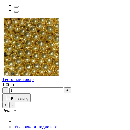
Тестовый товар
1.00 р.
-
+
В корзину
‹
›
Реклама
Упаковка и подложки