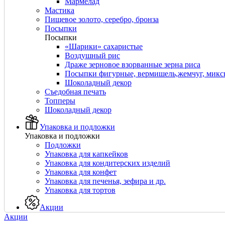
Мармелад
Мастика
Пищевое золото, серебро, бронза
Посыпки
Посыпки
«Шарики» сахаристые
Воздушный рис
Драже зерновое взорванные зерна риса
Посыпки фигурные, вермишель,жемчуг, мик
Шоколадный декор
Съедобная печать
Топперы
Шоколадный декор
Упаковка и подложки
Упаковка и подложки
Подложки
Упаковка для капкейков
Упаковка для кондитерских изделий
Упаковка для конфет
Упаковка для печенья, зефира и др.
Упаковка для тортов
Акции
Акции