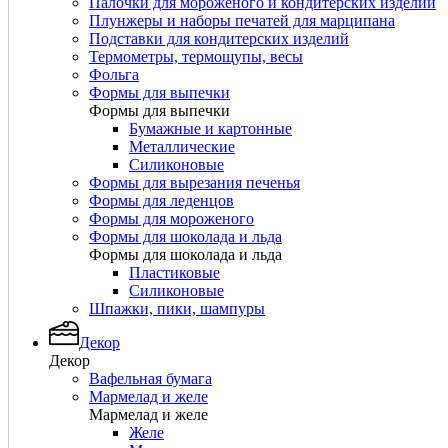
Палочки для мороженого и кондитерских изделий
Плунжеры и наборы печатей для марципана
Подставки для кондитерских изделий
Термометры, термощупы, весы
Фольга
Формы для выпечки
Формы для выпечки
Бумажные и картонные
Металлические
Силиконовые
Формы для вырезания печенья
Формы для леденцов
Формы для мороженого
Формы для шоколада и льда
Формы для шоколада и льда
Пластиковые
Силиконовые
Шпажки, пики, шампуры
Декор
Декор
Вафельная бумага
Мармелад и желе
Мармелад и желе
Желе