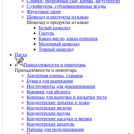
Сливки, творожный сыр, кремы, загустители
Сухофрукты, сублимированные ягоды
Фруктовое пюре
Шоколад и продукты из какао
Шоколад и продукты из какао
Белый шоколад
Глазурь
Какао-масло, какао-порошок
Молочный шоколад
Темный шоколад
Пасха
Принадлежности и инвентарь
Принадлежности и инвентарь
Ацетатная пленка, стаканы
Бумага для выпекания
Инструменты для декорирования
Коврики для айсинга
Коврики для выпечки и раскатки теста
Кондитерские лопатки и ножи
Кондитерские мелочи
Кондитерские молды
Кондитерские насадки и мешки
Кондитерские шпатели
Наборы для моделирования