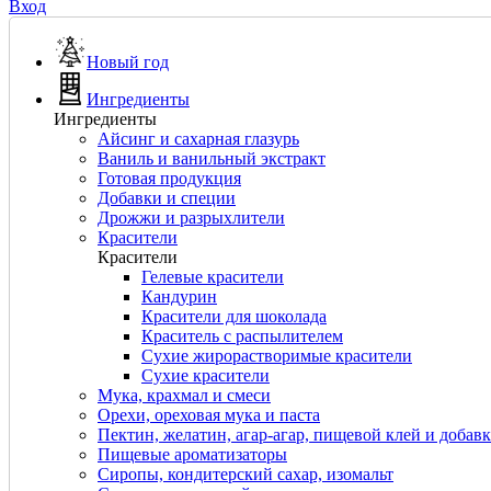
Вход
Новый год
Ингредиенты
Ингредиенты
Айсинг и сахарная глазурь
Ваниль и ванильный экстракт
Готовая продукция
Добавки и специи
Дрожжи и разрыхлители
Красители
Красители
Гелевые красители
Кандурин
Красители для шоколада
Краситель с распылителем
Сухие жирорастворимые красители
Сухие красители
Мука, крахмал и смеси
Орехи, ореховая мука и паста
Пектин, желатин, агар-агар, пищевой клей и добав
Пищевые ароматизаторы
Сиропы, кондитерский сахар, изомальт