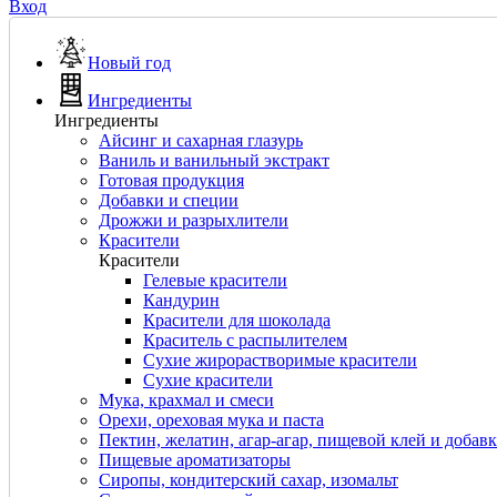
Вход
Новый год
Ингредиенты
Ингредиенты
Айсинг и сахарная глазурь
Ваниль и ванильный экстракт
Готовая продукция
Добавки и специи
Дрожжи и разрыхлители
Красители
Красители
Гелевые красители
Кандурин
Красители для шоколада
Краситель с распылителем
Сухие жирорастворимые красители
Сухие красители
Мука, крахмал и смеси
Орехи, ореховая мука и паста
Пектин, желатин, агар-агар, пищевой клей и добав
Пищевые ароматизаторы
Сиропы, кондитерский сахар, изомальт