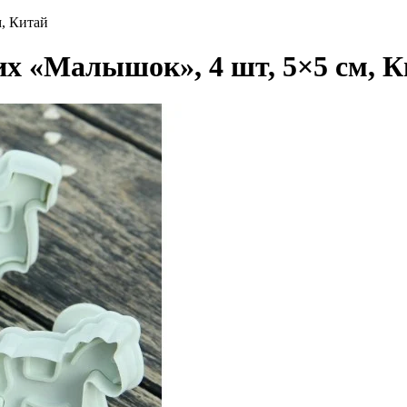
, Китай
х «Малышок», 4 шт, 5×5 см, К