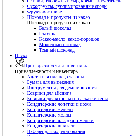
Сливки, творожный сыр, кремы, загустители
Сухофрукты, сублимированные ягоды
Фруктовое пюре
Шоколад и продукты из какао
Шоколад и продукты из какао
Белый шоколад
Глазурь
Какао-масло, какао-порошок
Молочный шоколад
Темный шоколад
Пасха
Принадлежности и инвентарь
Принадлежности и инвентарь
Ацетатная пленка, стаканы
Бумага для выпекания
Инструменты для декорирования
Коврики для айсинга
Коврики для выпечки и раскатки теста
Кондитерские лопатки и ножи
Кондитерские мелочи
Кондитерские молды
Кондитерские насадки и мешки
Кондитерские шпатели
Наборы для моделирования