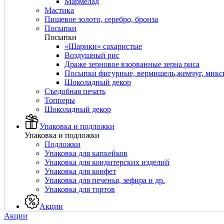
Мармелад
Мастика
Пищевое золото, серебро, бронза
Посыпки
Посыпки
«Шарики» сахаристые
Воздушный рис
Драже зерновое взорванные зерна риса
Посыпки фигурные, вермишель,жемчуг, мик
Шоколадный декор
Съедобная печать
Топперы
Шоколадный декор
Упаковка и подложки
Упаковка и подложки
Подложки
Упаковка для капкейков
Упаковка для кондитерских изделий
Упаковка для конфет
Упаковка для печенья, зефира и др.
Упаковка для тортов
Акции
Акции