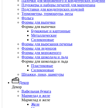
Палочки для мороженого и кондитерских изделий
Плунжеры и наборы печатей для марципана
Подставки для кондитерских изделий
Термометры, термощупы, весы
Фольга
Формы для выпечки
Формы для выпечки
Бумажные и картонные
Металлические
Силиконовые
Формы для вырезания печенья
Формы для леденцов
Формы для мороженого
Формы для шоколада и льда
Формы для шоколада и льда
Пластиковые
Силиконовые
Шпажки, пики, шампуры
Декор
Декор
Вафельная бумага
Мармелад и желе
Мармелад и желе
Желе