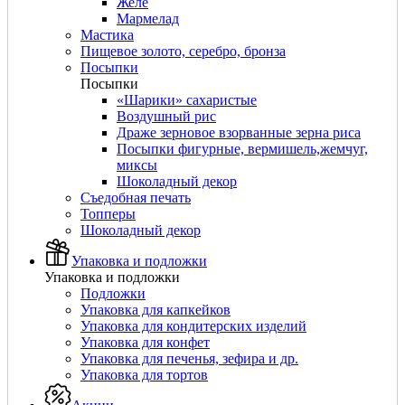
Желе
Мармелад
Мастика
Пищевое золото, серебро, бронза
Посыпки
Посыпки
«Шарики» сахаристые
Воздушный рис
Драже зерновое взорванные зерна риса
Посыпки фигурные, вермишель,жемчуг,
миксы
Шоколадный декор
Съедобная печать
Топперы
Шоколадный декор
Упаковка и подложки
Упаковка и подложки
Подложки
Упаковка для капкейков
Упаковка для кондитерских изделий
Упаковка для конфет
Упаковка для печенья, зефира и др.
Упаковка для тортов