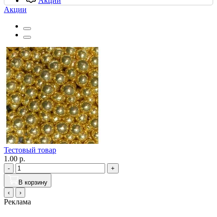
Акции
Акции
Тестовый товар
1.00 р.
-
+
В корзину
‹
›
Реклама