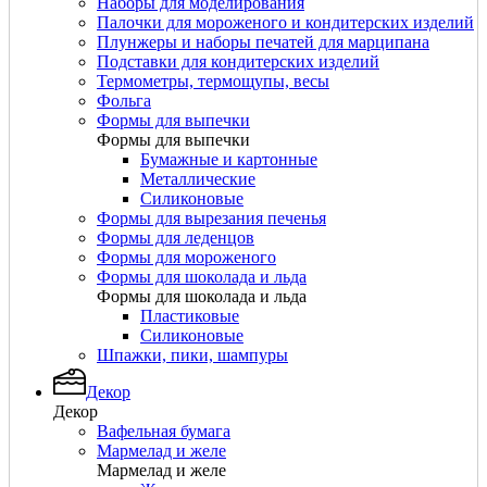
Наборы для моделирования
Палочки для мороженого и кондитерских изделий
Плунжеры и наборы печатей для марципана
Подставки для кондитерских изделий
Термометры, термощупы, весы
Фольга
Формы для выпечки
Формы для выпечки
Бумажные и картонные
Металлические
Силиконовые
Формы для вырезания печенья
Формы для леденцов
Формы для мороженого
Формы для шоколада и льда
Формы для шоколада и льда
Пластиковые
Силиконовые
Шпажки, пики, шампуры
Декор
Декор
Вафельная бумага
Мармелад и желе
Мармелад и желе