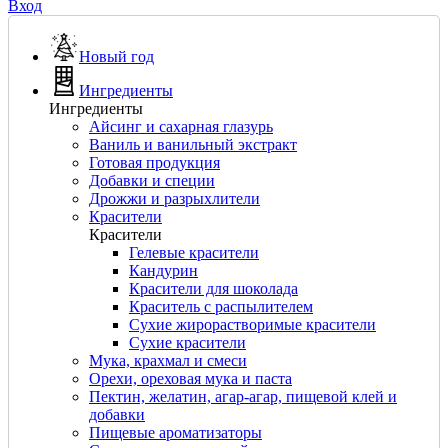
Вход
Новый год
Ингредиенты
Ингредиенты
Айсинг и сахарная глазурь
Ваниль и ванильный экстракт
Готовая продукция
Добавки и специи
Дрожжи и разрыхлители
Красители
Красители
Гелевые красители
Кандурин
Красители для шоколада
Краситель с распылителем
Сухие жирорастворимые красители
Сухие красители
Мука, крахмал и смеси
Орехи, ореховая мука и паста
Пектин, желатин, агар-агар, пищевой клей и
добавки
Пищевые ароматизаторы