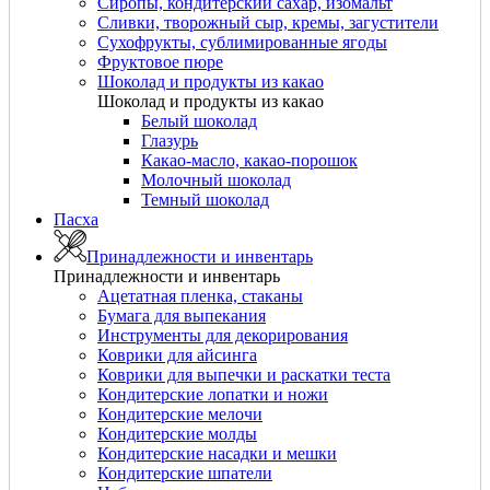
Сиропы, кондитерский сахар, изомальт
Сливки, творожный сыр, кремы, загустители
Сухофрукты, сублимированные ягоды
Фруктовое пюре
Шоколад и продукты из какао
Шоколад и продукты из какао
Белый шоколад
Глазурь
Какао-масло, какао-порошок
Молочный шоколад
Темный шоколад
Пасха
Принадлежности и инвентарь
Принадлежности и инвентарь
Ацетатная пленка, стаканы
Бумага для выпекания
Инструменты для декорирования
Коврики для айсинга
Коврики для выпечки и раскатки теста
Кондитерские лопатки и ножи
Кондитерские мелочи
Кондитерские молды
Кондитерские насадки и мешки
Кондитерские шпатели