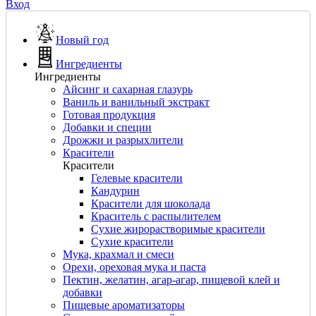
Вход
Новый год
Ингредиенты
Ингредиенты
Айсинг и сахарная глазурь
Ваниль и ванильный экстракт
Готовая продукция
Добавки и специи
Дрожжи и разрыхлители
Красители
Красители
Гелевые красители
Кандурин
Красители для шоколада
Краситель с распылителем
Сухие жирорастворимые красители
Сухие красители
Мука, крахмал и смеси
Орехи, ореховая мука и паста
Пектин, желатин, агар-агар, пищевой клей и
добавки
Пищевые ароматизаторы