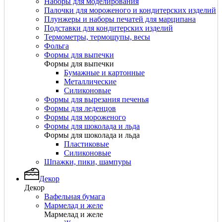
Наборы для моделирования
Палочки для мороженого и кондитерских изделий
Плунжеры и наборы печатей для марципана
Подставки для кондитерских изделий
Термометры, термощупы, весы
Фольга
Формы для выпечки
Формы для выпечки
Бумажные и картонные
Металлические
Силиконовые
Формы для вырезания печенья
Формы для леденцов
Формы для мороженого
Формы для шоколада и льда
Формы для шоколада и льда
Пластиковые
Силиконовые
Шпажки, пики, шампуры
Декор
Декор
Вафельная бумага
Мармелад и желе
Мармелад и желе