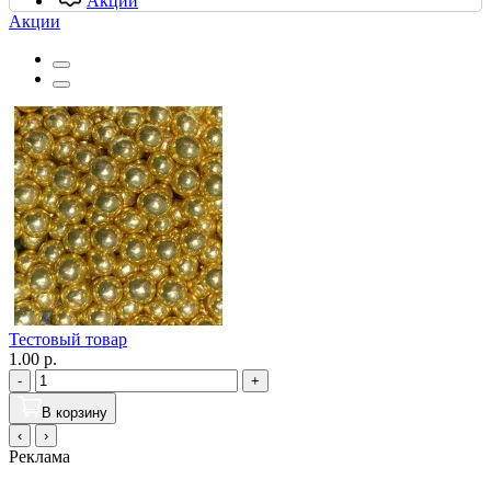
Акции
Акции
Тестовый товар
1.00 р.
-
+
В корзину
‹
›
Реклама