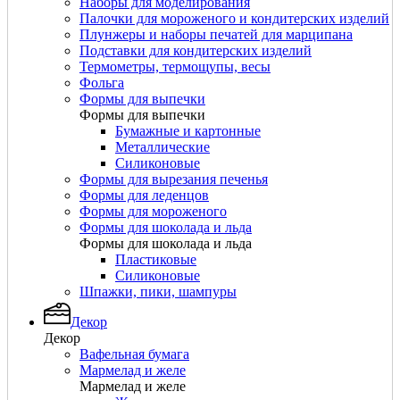
Наборы для моделирования
Палочки для мороженого и кондитерских изделий
Плунжеры и наборы печатей для марципана
Подставки для кондитерских изделий
Термометры, термощупы, весы
Фольга
Формы для выпечки
Формы для выпечки
Бумажные и картонные
Металлические
Силиконовые
Формы для вырезания печенья
Формы для леденцов
Формы для мороженого
Формы для шоколада и льда
Формы для шоколада и льда
Пластиковые
Силиконовые
Шпажки, пики, шампуры
Декор
Декор
Вафельная бумага
Мармелад и желе
Мармелад и желе