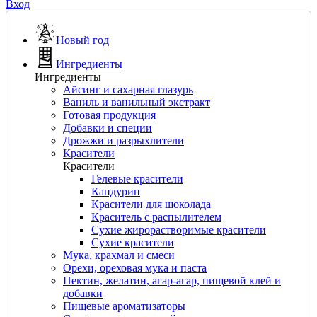
Вход
Новый год
Ингредиенты
Ингредиенты
Айсинг и сахарная глазурь
Ваниль и ванильный экстракт
Готовая продукция
Добавки и специи
Дрожжи и разрыхлители
Красители
Красители
Гелевые красители
Кандурин
Красители для шоколада
Краситель с распылителем
Сухие жирорастворимые красители
Сухие красители
Мука, крахмал и смеси
Орехи, ореховая мука и паста
Пектин, желатин, агар-агар, пищевой клей и
добавки
Пищевые ароматизаторы