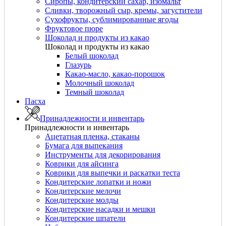
Сиропы, кондитерский сахар, изомальт
Сливки, творожный сыр, кремы, загустители
Сухофрукты, сублимированные ягоды
Фруктовое пюре
Шоколад и продукты из какао
Шоколад и продукты из какао
Белый шоколад
Глазурь
Какао-масло, какао-порошок
Молочный шоколад
Темный шоколад
Пасха
Принадлежности и инвентарь
Принадлежности и инвентарь
Ацетатная пленка, стаканы
Бумага для выпекания
Инструменты для декорирования
Коврики для айсинга
Коврики для выпечки и раскатки теста
Кондитерские лопатки и ножи
Кондитерские мелочи
Кондитерские молды
Кондитерские насадки и мешки
Кондитерские шпатели