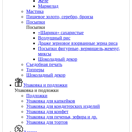
Желе
Мармелад
Мастика
Пищевое золото, серебро, бронза
Посыпки
Посыпки
«Шарики» сахаристые
Воздушный рис
Драже зерновое взорванные зерна риса
Посыпки фигурные, вермишель,жемчуг,
миксы
Шоколадный декор
Съедобная печать
Топперы
Шоколадный декор
Упаковка и подложки
Упаковка и подложки
Подложки
Упаковка для капкейков
Упаковка для кондитерских изделий
Упаковка для конфет
Упаковка для печенья, зефира и др.
Упаковка для тортов