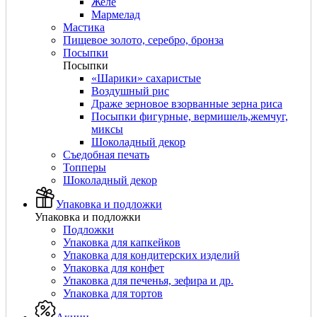
Желе
Мармелад
Мастика
Пищевое золото, серебро, бронза
Посыпки
Посыпки
«Шарики» сахаристые
Воздушный рис
Драже зерновое взорванные зерна риса
Посыпки фигурные, вермишель,жемчуг,
миксы
Шоколадный декор
Съедобная печать
Топперы
Шоколадный декор
Упаковка и подложки
Упаковка и подложки
Подложки
Упаковка для капкейков
Упаковка для кондитерских изделий
Упаковка для конфет
Упаковка для печенья, зефира и др.
Упаковка для тортов