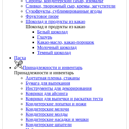
Сиропы, кондитерский сахар, изомальт
Сливки, творожный сыр, кремы, загустители
Сухофрукты, сублимированные ягоды
Фруктовое пюре
Шоколад и продукты из какао
Шоколад и продукты из какао
Белый шоколад
Глазурь
Какао-масло, какао-порошок
Молочный шоколад
Темный шоколад
Пасха
Принадлежности и инвентарь
Принадлежности и инвентарь
Ацетатная пленка, стаканы
Бумага для выпекания
Инструменты для декорирования
Коврики для айсинга
Коврики для выпечки и раскатки теста
Кондитерские лопатки и ножи
Кондитерские мелочи
Кондитерские молды
Кондитерские насадки и мешки
Кондитерские шпатели