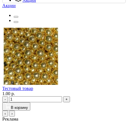
Акции
Акции
Тестовый товар
1.00 р.
-
+
В корзину
‹
›
Реклама