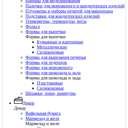
Наборы для моделирования
Палочки для мороженого и кондитерских изделий
Плунжеры и наборы печатей для марципана
Подставки для кондитерских изделий
Термометры, термощупы, весы
Фольга
Формы для выпечки
Формы для выпечки
Бумажные и картонные
Металлические
Силиконовые
Формы для вырезания печенья
Формы для леденцов
Формы для мороженого
Формы для шоколада и льда
Формы для шоколада и льда
Пластиковые
Силиконовые
Шпажки, пики, шампуры
Декор
Декор
Вафельная бумага
Мармелад и желе
Мармелад и желе