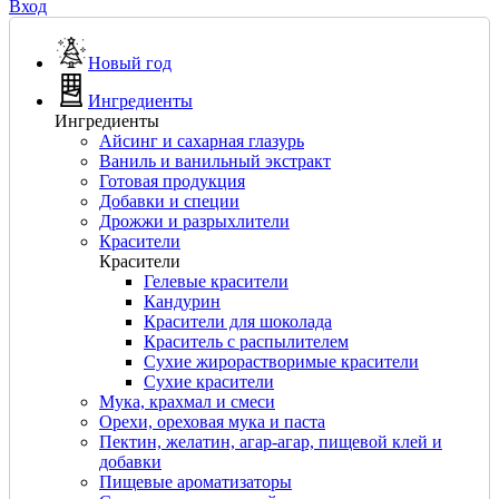
Вход
Новый год
Ингредиенты
Ингредиенты
Айсинг и сахарная глазурь
Ваниль и ванильный экстракт
Готовая продукция
Добавки и специи
Дрожжи и разрыхлители
Красители
Красители
Гелевые красители
Кандурин
Красители для шоколада
Краситель с распылителем
Сухие жирорастворимые красители
Сухие красители
Мука, крахмал и смеси
Орехи, ореховая мука и паста
Пектин, желатин, агар-агар, пищевой клей и
добавки
Пищевые ароматизаторы