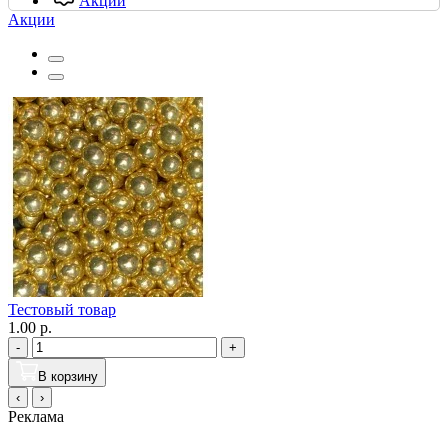
Акции
Акции
Тестовый товар
1.00 р.
-
+
В корзину
‹
›
Реклама