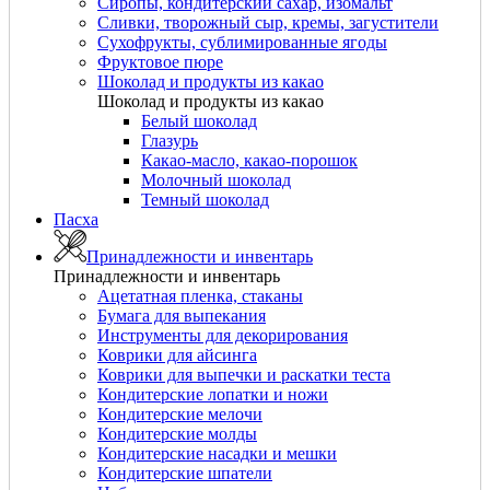
Сиропы, кондитерский сахар, изомальт
Сливки, творожный сыр, кремы, загустители
Сухофрукты, сублимированные ягоды
Фруктовое пюре
Шоколад и продукты из какао
Шоколад и продукты из какао
Белый шоколад
Глазурь
Какао-масло, какао-порошок
Молочный шоколад
Темный шоколад
Пасха
Принадлежности и инвентарь
Принадлежности и инвентарь
Ацетатная пленка, стаканы
Бумага для выпекания
Инструменты для декорирования
Коврики для айсинга
Коврики для выпечки и раскатки теста
Кондитерские лопатки и ножи
Кондитерские мелочи
Кондитерские молды
Кондитерские насадки и мешки
Кондитерские шпатели