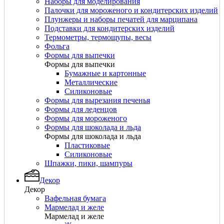
Наборы для моделирования
Палочки для мороженого и кондитерских изделий
Плунжеры и наборы печатей для марципана
Подставки для кондитерских изделий
Термометры, термощупы, весы
Фольга
Формы для выпечки
Формы для выпечки
Бумажные и картонные
Металлические
Силиконовые
Формы для вырезания печенья
Формы для леденцов
Формы для мороженого
Формы для шоколада и льда
Формы для шоколада и льда
Пластиковые
Силиконовые
Шпажки, пики, шампуры
Декор
Декор
Вафельная бумага
Мармелад и желе
Мармелад и желе