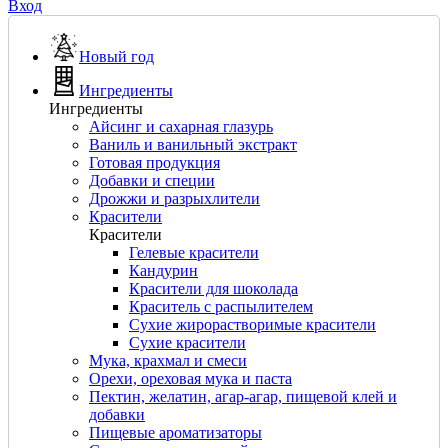
Вход
Новый год
Ингредиенты
Ингредиенты
Айсинг и сахарная глазурь
Ваниль и ванильный экстракт
Готовая продукция
Добавки и специи
Дрожжи и разрыхлители
Красители
Красители
Гелевые красители
Кандурин
Красители для шоколада
Краситель с распылителем
Сухие жирорастворимые красители
Сухие красители
Мука, крахмал и смеси
Орехи, ореховая мука и паста
Пектин, желатин, агар-агар, пищевой клей и
добавки
Пищевые ароматизаторы