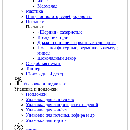
Желе
Мармелад
Мастика
Пищевое золото, серебро, бронза
Посыпки
Посыпки
«Шарики» сахаристые
Воздушный рис
Драже зерновое взорванные зерна риса
Посыпки фигурные, вермишель,жемчуг,
миксы
Шоколадный декор
Съедобная печать
Топперы
Шоколадный декор
Упаковка и подложки
Упаковка и подложки
Подложки
Упаковка для капкейков
Упаковка для кондитерских изделий
Упаковка для конфет
Упаковка для печенья, зефира и др.
Упаковка для тортов