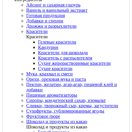
Айсинг и сахарная глазурь
Ваниль и ванильный экстракт
Готовая продукция
Добавки и специи
Дрожжи и разрыхлители
Красители
Красители
Гелевые красители
Кандурин
Красители для шоколада
Краситель с распылителем
Сухие жирорастворимые красители
Сухие красители
Мука, крахмал и смеси
Орехи, ореховая мука и паста
Пектин, желатин, агар-агар, пищевой клей и
добавки
Пищевые ароматизаторы
Сиропы, кондитерский сахар, изомальт
Сливки, творожный сыр, кремы, загустители
Сухофрукты, сублимированные ягоды
Фруктовое пюре
Шоколад и продукты из какао
Шоколад и продукты из какао