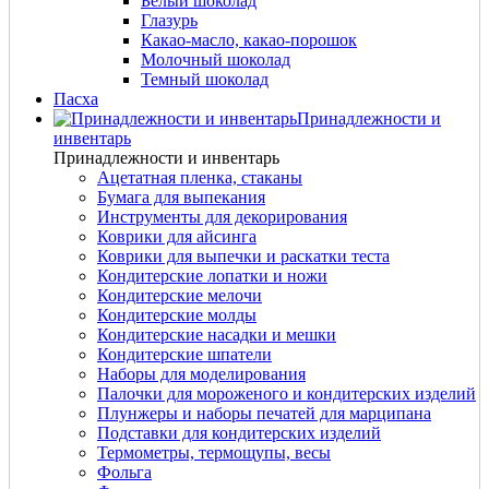
Белый шоколад
Глазурь
Какао-масло, какао-порошок
Молочный шоколад
Темный шоколад
Пасха
Принадлежности и
инвентарь
Принадлежности и инвентарь
Ацетатная пленка, стаканы
Бумага для выпекания
Инструменты для декорирования
Коврики для айсинга
Коврики для выпечки и раскатки теста
Кондитерские лопатки и ножи
Кондитерские мелочи
Кондитерские молды
Кондитерские насадки и мешки
Кондитерские шпатели
Наборы для моделирования
Палочки для мороженого и кондитерских изделий
Плунжеры и наборы печатей для марципана
Подставки для кондитерских изделий
Термометры, термощупы, весы
Фольга