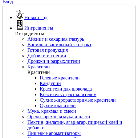
Вход
Новый год
Ингредиенты
Ингредиенты
Айсинг и сахарная глазурь
Ваниль и ванильный экстракт
Готовая продукция
Добавки и специи
Дрожжи и разрыхлители
Красители
Красители
Гелевые красители
Кандурин
Красители для шоколада
Краситель с распылителем
Сухие жирорастворимые красители
Сухие красители
Мука, крахмал и смеси
Орехи, ореховая мука и паста
Пектин, желатин, агар-агар, пищевой клей и
добавки
Пищевые ароматизаторы