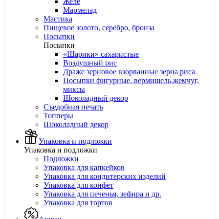
Желе
Мармелад
Мастика
Пищевое золото, серебро, бронза
Посыпки
Посыпки
«Шарики» сахаристые
Воздушный рис
Драже зерновое взорванные зерна риса
Посыпки фигурные, вермишель,жемчуг,
миксы
Шоколадный декор
Съедобная печать
Топперы
Шоколадный декор
Упаковка и подложки
Упаковка и подложки
Подложки
Упаковка для капкейков
Упаковка для кондитерских изделий
Упаковка для конфет
Упаковка для печенья, зефира и др.
Упаковка для тортов