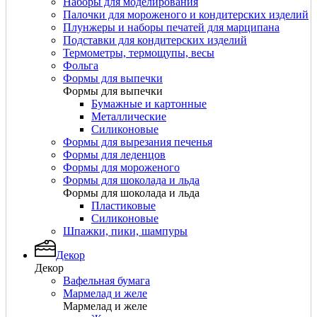
Наборы для моделирования
Палочки для мороженого и кондитерских изделий
Плунжеры и наборы печатей для марципана
Подставки для кондитерских изделий
Термометры, термощупы, весы
Фольга
Формы для выпечки
Формы для выпечки
Бумажные и картонные
Металлические
Силиконовые
Формы для вырезания печенья
Формы для леденцов
Формы для мороженого
Формы для шоколада и льда
Формы для шоколада и льда
Пластиковые
Силиконовые
Шпажки, пики, шампуры
Декор
Декор
Вафельная бумага
Мармелад и желе
Мармелад и желе