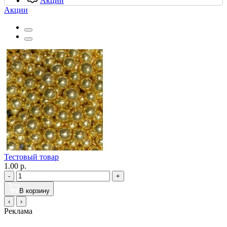
Акции
Акции
Тестовый товар
1.00 р.
-
+
В корзину
‹
›
Реклама