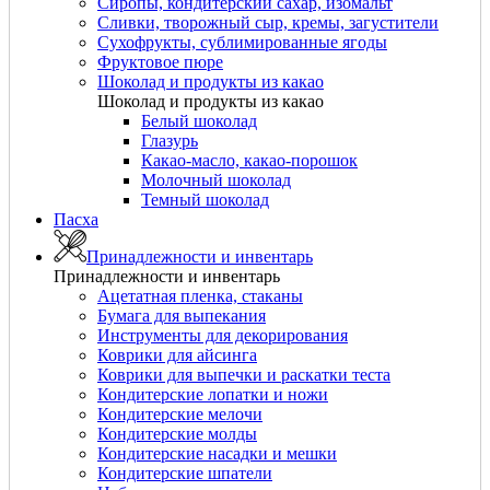
Сиропы, кондитерский сахар, изомальт
Сливки, творожный сыр, кремы, загустители
Сухофрукты, сублимированные ягоды
Фруктовое пюре
Шоколад и продукты из какао
Шоколад и продукты из какао
Белый шоколад
Глазурь
Какао-масло, какао-порошок
Молочный шоколад
Темный шоколад
Пасха
Принадлежности и инвентарь
Принадлежности и инвентарь
Ацетатная пленка, стаканы
Бумага для выпекания
Инструменты для декорирования
Коврики для айсинга
Коврики для выпечки и раскатки теста
Кондитерские лопатки и ножи
Кондитерские мелочи
Кондитерские молды
Кондитерские насадки и мешки
Кондитерские шпатели