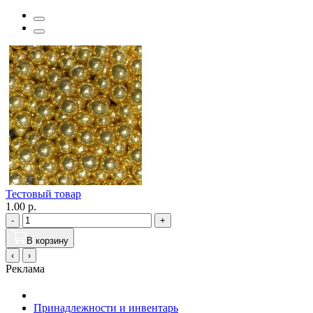
Тестовый товар
1.00 р.
-
+
В корзину
‹
›
Реклама
Принадлежности и инвентарь