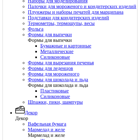
Наборы для моделирования
Палочки для мороженого и кондитерских изделий
Плунжеры и наборы печатей для марципана
Подставки для кондитерских изделий
Термометры, термощупы, весы
Фольга
Формы для выпечки
Формы для выпечки
Бумажные и картонные
Металлические
Силиконовые
Формы для вырезания печенья
Формы для леденцов
Формы для мороженого
Формы для шоколада и льда
Формы для шоколада и льда
Пластиковые
Силиконовые
Шпажки, пики, шампуры
Декор
Декор
Вафельная бумага
Мармелад и желе
Мармелад и желе