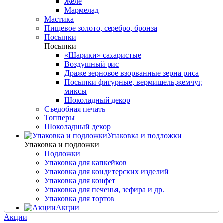
Желе
Мармелад
Мастика
Пищевое золото, серебро, бронза
Посыпки
Посыпки
«Шарики» сахаристые
Воздушный рис
Драже зерновое взорванные зерна риса
Посыпки фигурные, вермишель,жемчуг,
миксы
Шоколадный декор
Съедобная печать
Топперы
Шоколадный декор
Упаковка и подложки
Упаковка и подложки
Подложки
Упаковка для капкейков
Упаковка для кондитерских изделий
Упаковка для конфет
Упаковка для печенья, зефира и др.
Упаковка для тортов
Акции
Акции