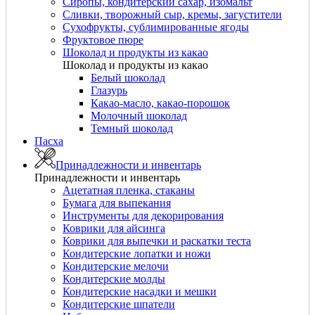
Сиропы, кондитерский сахар, изомальт
Сливки, творожный сыр, кремы, загустители
Сухофрукты, сублимированные ягоды
Фруктовое пюре
Шоколад и продукты из какао
Шоколад и продукты из какао
Белый шоколад
Глазурь
Какао-масло, какао-порошок
Молочный шоколад
Темный шоколад
Пасха
Принадлежности и инвентарь
Принадлежности и инвентарь
Ацетатная пленка, стаканы
Бумага для выпекания
Инструменты для декорирования
Коврики для айсинга
Коврики для выпечки и раскатки теста
Кондитерские лопатки и ножи
Кондитерские мелочи
Кондитерские молды
Кондитерские насадки и мешки
Кондитерские шпатели