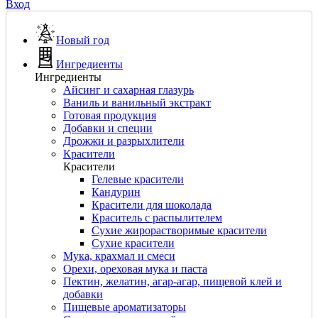
Вход
Новый год
Ингредиенты
Ингредиенты
Айсинг и сахарная глазурь
Ваниль и ванильный экстракт
Готовая продукция
Добавки и специи
Дрожжи и разрыхлители
Красители
Красители
Гелевые красители
Кандурин
Красители для шоколада
Краситель с распылителем
Сухие жирорастворимые красители
Сухие красители
Мука, крахмал и смеси
Орехи, ореховая мука и паста
Пектин, желатин, агар-агар, пищевой клей и
добавки
Пищевые ароматизаторы