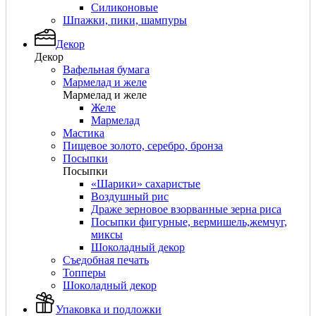
Силиконовые
Шпажки, пики, шампуры
Декор
Декор
Вафельная бумага
Мармелад и желе
Мармелад и желе
Желе
Мармелад
Мастика
Пищевое золото, серебро, бронза
Посыпки
Посыпки
«Шарики» сахаристые
Воздушный рис
Драже зерновое взорванные зерна риса
Посыпки фигурные, вермишель,жемчуг,
миксы
Шоколадный декор
Съедобная печать
Топперы
Шоколадный декор
Упаковка и подложки