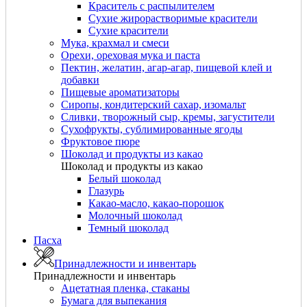
Краситель с распылителем
Сухие жирорастворимые красители
Сухие красители
Мука, крахмал и смеси
Орехи, ореховая мука и паста
Пектин, желатин, агар-агар, пищевой клей и
добавки
Пищевые ароматизаторы
Сиропы, кондитерский сахар, изомальт
Сливки, творожный сыр, кремы, загустители
Сухофрукты, сублимированные ягоды
Фруктовое пюре
Шоколад и продукты из какао
Шоколад и продукты из какао
Белый шоколад
Глазурь
Какао-масло, какао-порошок
Молочный шоколад
Темный шоколад
Пасха
Принадлежности и инвентарь
Принадлежности и инвентарь
Ацетатная пленка, стаканы
Бумага для выпекания