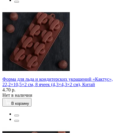
Форма для льда и кондитерских украшений «Кактус»,
22,2×10,5×2 см, 8 ячеек (4,3×4,3×2 см), Китай
4.70 р.
Нет в наличии
В корзину