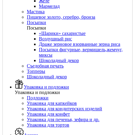
Желе
Мармелад
Мастика
Пищевое золото, серебро, бронза
Посыпки
Посыпки
«Шарики» сахаристые
Воздушный рис
Драже зерновое взорванные зерна риса
Посыпки фигурные, вермишель,жемчуг,
миксы
Шоколадный декор
Съедобная печать
Топперы
Шоколадный декор
Упаковка и подложки
Упаковка и подложки
Подложки
Упаковка для капкейков
Упаковка для кондитерских изделий
Упаковка для конфет
Упаковка для печенья, зефира и др.
Упаковка для тортов