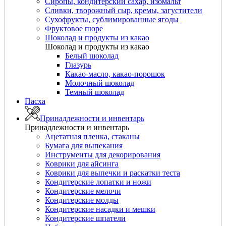
Сиропы, кондитерский сахар, изомальт
Сливки, творожный сыр, кремы, загустители
Сухофрукты, сублимированные ягоды
Фруктовое пюре
Шоколад и продукты из какао
Шоколад и продукты из какао
Белый шоколад
Глазурь
Какао-масло, какао-порошок
Молочный шоколад
Темный шоколад
Пасха
Принадлежности и инвентарь
Принадлежности и инвентарь
Ацетатная пленка, стаканы
Бумага для выпекания
Инструменты для декорирования
Коврики для айсинга
Коврики для выпечки и раскатки теста
Кондитерские лопатки и ножи
Кондитерские мелочи
Кондитерские молды
Кондитерские насадки и мешки
Кондитерские шпатели