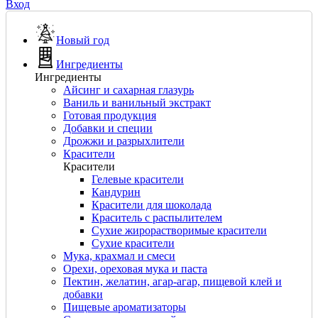
Вход
Новый год
Ингредиенты
Ингредиенты
Айсинг и сахарная глазурь
Ваниль и ванильный экстракт
Готовая продукция
Добавки и специи
Дрожжи и разрыхлители
Красители
Красители
Гелевые красители
Кандурин
Красители для шоколада
Краситель с распылителем
Сухие жирорастворимые красители
Сухие красители
Мука, крахмал и смеси
Орехи, ореховая мука и паста
Пектин, желатин, агар-агар, пищевой клей и
добавки
Пищевые ароматизаторы