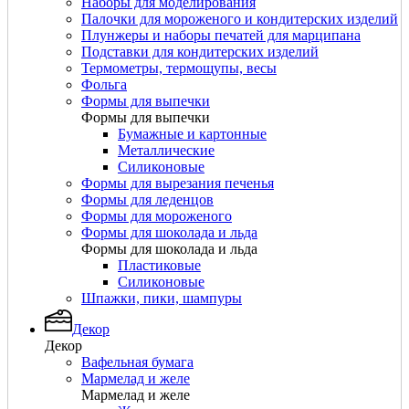
Наборы для моделирования
Палочки для мороженого и кондитерских изделий
Плунжеры и наборы печатей для марципана
Подставки для кондитерских изделий
Термометры, термощупы, весы
Фольга
Формы для выпечки
Формы для выпечки
Бумажные и картонные
Металлические
Силиконовые
Формы для вырезания печенья
Формы для леденцов
Формы для мороженого
Формы для шоколада и льда
Формы для шоколада и льда
Пластиковые
Силиконовые
Шпажки, пики, шампуры
Декор
Декор
Вафельная бумага
Мармелад и желе
Мармелад и желе