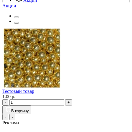
Акции
Акции
Тестовый товар
1.00 р.
-
+
В корзину
‹
›
Реклама