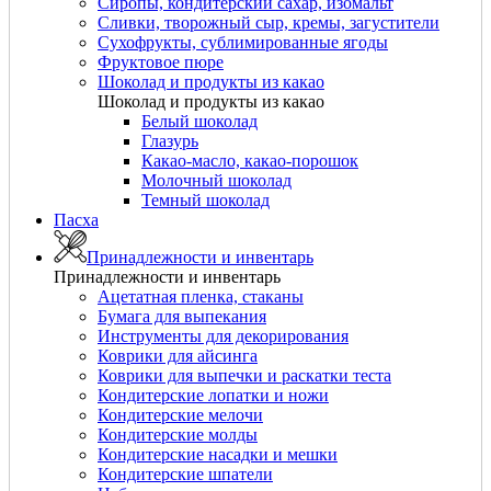
Сиропы, кондитерский сахар, изомальт
Сливки, творожный сыр, кремы, загустители
Сухофрукты, сублимированные ягоды
Фруктовое пюре
Шоколад и продукты из какао
Шоколад и продукты из какао
Белый шоколад
Глазурь
Какао-масло, какао-порошок
Молочный шоколад
Темный шоколад
Пасха
Принадлежности и инвентарь
Принадлежности и инвентарь
Ацетатная пленка, стаканы
Бумага для выпекания
Инструменты для декорирования
Коврики для айсинга
Коврики для выпечки и раскатки теста
Кондитерские лопатки и ножи
Кондитерские мелочи
Кондитерские молды
Кондитерские насадки и мешки
Кондитерские шпатели