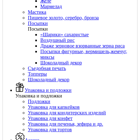
Желе
Мармелад
Мастика
Пищевое золото, серебро, бронза
Посыпки
Посыпки
«Шарики» сахаристые
Воздушный рис
Драже зерновое взорванные зерна риса
Посыпки фигурные, вермишель,жемчуг,
миксы
Шоколадный декор
Съедобная печать
Топперы
Шоколадный декор
Упаковка и подложки
Упаковка и подложки
Подложки
Упаковка для капкейков
Упаковка для кондитерских изделий
Упаковка для конфет
Упаковка для печенья, зефира и др.
Упаковка для тортов