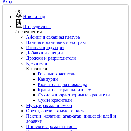
Вход
Новый год
Ингредиенты
Ингредиенты
Айсинг и сахарная глазурь
Ваниль и ванильный экстракт
Готовая продукция
Добавки и специи
Дрожжи и разрыхлители
Красители
Красители
Гелевые красители
Кандурин
Красители для шоколада
Краситель с распылителем
Сухие жирорастворимые красители
Сухие красители
Мука, крахмал и смеси
Орехи, ореховая мука и паста
Пектин, желатин, агар-агар, пищевой клей и
добавки
Пищевые ароматизаторы