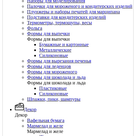
Наборы для моделирования
Палочки для мороженого и кондитерских изделий
Плунжеры и наборы печатей для марципана
Подставки для кондитерских изделий
Термометры, термощупы, весы
Фольга
Формы для выпечки
Формы для выпечки
Бумажные и картонные
Металлические
Силиконовые
Формы для вырезания печенья
Формы для леденцов
Формы для мороженого
Формы для шоколада и льда
Формы для шоколада и льда
Пластиковые
Силиконовые
Шпажки, пики, шампуры
Декор
Декор
Вафельная бумага
Мармелад и желе
Мармелад и желе