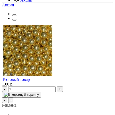
Акции
Акции
Тестовый товар
1.00 р.
-
+
В корзину
‹
›
Реклама