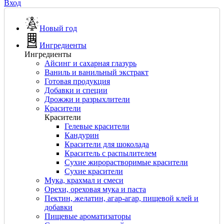
Вход
Новый год
Ингредиенты
Ингредиенты
Айсинг и сахарная глазурь
Ваниль и ванильный экстракт
Готовая продукция
Добавки и специи
Дрожжи и разрыхлители
Красители
Красители
Гелевые красители
Кандурин
Красители для шоколада
Краситель с распылителем
Сухие жирорастворимые красители
Сухие красители
Мука, крахмал и смеси
Орехи, ореховая мука и паста
Пектин, желатин, агар-агар, пищевой клей и
добавки
Пищевые ароматизаторы