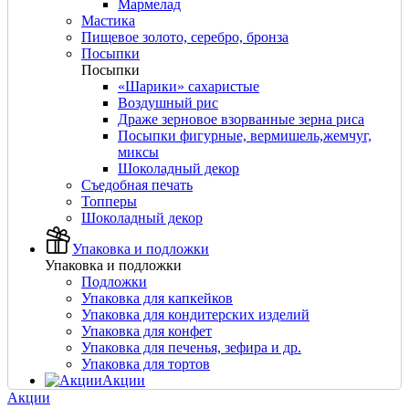
Мармелад
Мастика
Пищевое золото, серебро, бронза
Посыпки
Посыпки
«Шарики» сахаристые
Воздушный рис
Драже зерновое взорванные зерна риса
Посыпки фигурные, вермишель,жемчуг,
миксы
Шоколадный декор
Съедобная печать
Топперы
Шоколадный декор
Упаковка и подложки
Упаковка и подложки
Подложки
Упаковка для капкейков
Упаковка для кондитерских изделий
Упаковка для конфет
Упаковка для печенья, зефира и др.
Упаковка для тортов
Акции
Акции