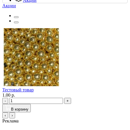
Акции
Акции
Тестовый товар
1.00 р.
-
+
В корзину
‹
›
Реклама