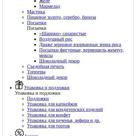
Желе
Мармелад
Мастика
Пищевое золото, серебро, бронза
Посыпки
Посыпки
«Шарики» сахаристые
Воздушный рис
Драже зерновое взорванные зерна риса
Посыпки фигурные, вермишель,жемчуг,
миксы
Шоколадный декор
Съедобная печать
Топперы
Шоколадный декор
Упаковка и подложки
Упаковка и подложки
Подложки
Упаковка для капкейков
Упаковка для кондитерских изделий
Упаковка для конфет
Упаковка для печенья, зефира и др.
Упаковка для тортов