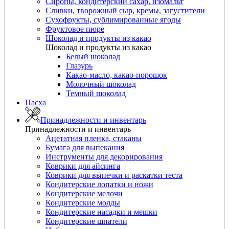
Сиропы, кондитерский сахар, изомальт
Сливки, творожный сыр, кремы, загустители
Сухофрукты, сублимированные ягоды
Фруктовое пюре
Шоколад и продукты из какао
Шоколад и продукты из какао
Белый шоколад
Глазурь
Какао-масло, какао-порошок
Молочный шоколад
Темный шоколад
Пасха
Принадлежности и инвентарь
Принадлежности и инвентарь
Ацетатная пленка, стаканы
Бумага для выпекания
Инструменты для декорирования
Коврики для айсинга
Коврики для выпечки и раскатки теста
Кондитерские лопатки и ножи
Кондитерские мелочи
Кондитерские молды
Кондитерские насадки и мешки
Кондитерские шпатели