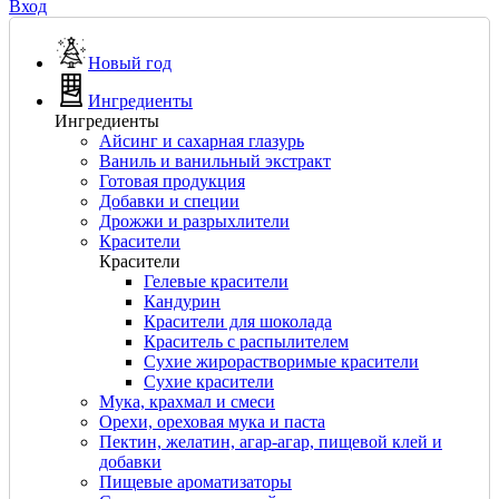
Вход
Новый год
Ингредиенты
Ингредиенты
Айсинг и сахарная глазурь
Ваниль и ванильный экстракт
Готовая продукция
Добавки и специи
Дрожжи и разрыхлители
Красители
Красители
Гелевые красители
Кандурин
Красители для шоколада
Краситель с распылителем
Сухие жирорастворимые красители
Сухие красители
Мука, крахмал и смеси
Орехи, ореховая мука и паста
Пектин, желатин, агар-агар, пищевой клей и
добавки
Пищевые ароматизаторы