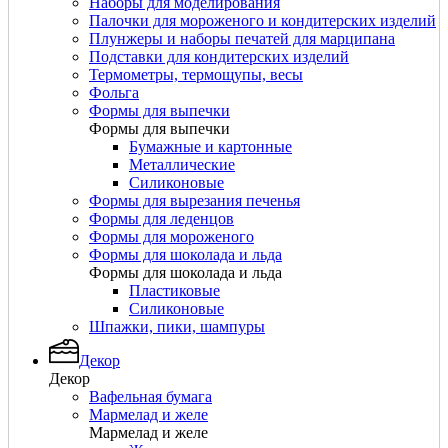
Наборы для моделирования
Палочки для мороженого и кондитерских изделий
Плунжеры и наборы печатей для марципана
Подставки для кондитерских изделий
Термометры, термощупы, весы
Фольга
Формы для выпечки
Формы для выпечки
Бумажные и картонные
Металлические
Силиконовые
Формы для вырезания печенья
Формы для леденцов
Формы для мороженого
Формы для шоколада и льда
Формы для шоколада и льда
Пластиковые
Силиконовые
Шпажки, пики, шампуры
Декор
Декор
Вафельная бумага
Мармелад и желе
Мармелад и желе