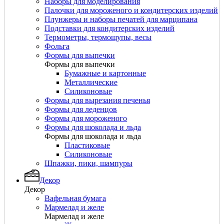
Наборы для моделирования
Палочки для мороженого и кондитерских изделий
Плунжеры и наборы печатей для марципана
Подставки для кондитерских изделий
Термометры, термощупы, весы
Фольга
Формы для выпечки
Формы для выпечки
Бумажные и картонные
Металлические
Силиконовые
Формы для вырезания печенья
Формы для леденцов
Формы для мороженого
Формы для шоколада и льда
Формы для шоколада и льда
Пластиковые
Силиконовые
Шпажки, пики, шампуры
Декор
Декор
Вафельная бумага
Мармелад и желе
Мармелад и желе