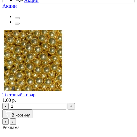
Акции
Акции
Тестовый товар
1.00 р.
-
+
В корзину
‹
›
Реклама