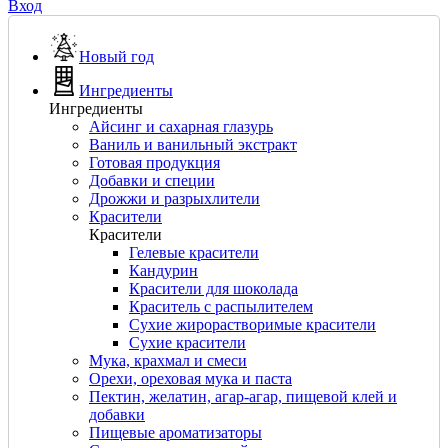
Вход
Новый год
Ингредиенты
Ингредиенты
Айсинг и сахарная глазурь
Ваниль и ванильный экстракт
Готовая продукция
Добавки и специи
Дрожжи и разрыхлители
Красители
Красители
Гелевые красители
Кандурин
Красители для шоколада
Краситель с распылителем
Сухие жирорастворимые красители
Сухие красители
Мука, крахмал и смеси
Орехи, ореховая мука и паста
Пектин, желатин, агар-агар, пищевой клей и
добавки
Пищевые ароматизаторы