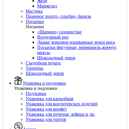
Желе
Мармелад
Мастика
Пищевое золото, серебро, бронза
Посыпки
Посыпки
«Шарики» сахаристые
Воздушный рис
Драже зерновое взорванные зерна риса
Посыпки фигурные, вермишель,жемчуг,
миксы
Шоколадный декор
Съедобная печать
Топперы
Шоколадный декор
Упаковка и подложки
Упаковка и подложки
Подложки
Упаковка для капкейков
Упаковка для кондитерских изделий
Упаковка для конфет
Упаковка для печенья, зефира и др.
Упаковка для тортов