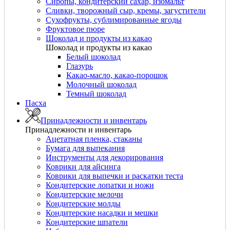
Сиропы, кондитерский сахар, изомальт
Сливки, творожный сыр, кремы, загустители
Сухофрукты, сублимированные ягоды
Фруктовое пюре
Шоколад и продукты из какао
Шоколад и продукты из какао
Белый шоколад
Глазурь
Какао-масло, какао-порошок
Молочный шоколад
Темный шоколад
Пасха
Принадлежности и инвентарь
Принадлежности и инвентарь
Ацетатная пленка, стаканы
Бумага для выпекания
Инструменты для декорирования
Коврики для айсинга
Коврики для выпечки и раскатки теста
Кондитерские лопатки и ножи
Кондитерские мелочи
Кондитерские молды
Кондитерские насадки и мешки
Кондитерские шпатели