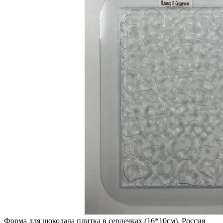
Форма для шоколада плитка в сердечках (16*10см), Россия