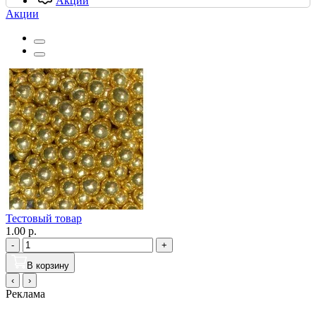
Акции
Акции
Тестовый товар
1.00 р.
-
+
В корзину
‹
›
Реклама