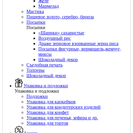
Желе
Мармелад
Мастика
Пищевое золото, серебро, бронза
Посыпки
Посыпки
«Шарики» сахаристые
Воздушный рис
Драже зерновое взорванные зерна риса
Посыпки фигурные, вермишель,жемчуг,
миксы
Шоколадный декор
Съедобная печать
Топперы
Шоколадный декор
Упаковка и подложки
Упаковка и подложки
Подложки
Упаковка для капкейков
Упаковка для кондитерских изделий
Упаковка для конфет
Упаковка для печенья, зефира и др.
Упаковка для тортов