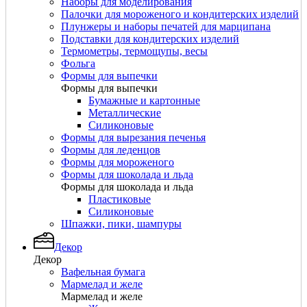
Наборы для моделирования
Палочки для мороженого и кондитерских изделий
Плунжеры и наборы печатей для марципана
Подставки для кондитерских изделий
Термометры, термощупы, весы
Фольга
Формы для выпечки
Формы для выпечки
Бумажные и картонные
Металлические
Силиконовые
Формы для вырезания печенья
Формы для леденцов
Формы для мороженого
Формы для шоколада и льда
Формы для шоколада и льда
Пластиковые
Силиконовые
Шпажки, пики, шампуры
Декор
Декор
Вафельная бумага
Мармелад и желе
Мармелад и желе