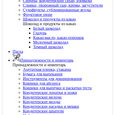
Сиропы, кондитерский сахар, изомальт
Сливки, творожный сыр, кремы, загустители
Сухофрукты, сублимированные ягоды
Фруктовое пюре
Шоколад и продукты из какао
Шоколад и продукты из какао
Белый шоколад
Глазурь
Какао-масло, какао-порошок
Молочный шоколад
Темный шоколад
Пасха
Принадлежности и инвентарь
Принадлежности и инвентарь
Ацетатная пленка, стаканы
Бумага для выпекания
Инструменты для декорирования
Коврики для айсинга
Коврики для выпечки и раскатки теста
Кондитерские лопатки и ножи
Кондитерские мелочи
Кондитерские молды
Кондитерские насадки и мешки
Кондитерские шпатели