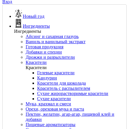
Вход
Новый год
Ингредиенты
Ингредиенты
Айсинг и сахарная глазурь
Ваниль и ванильный экстракт
Готовая продукция
Добавки и специи
Дрожжи и разрыхлители
Красители
Красители
Гелевые красители
Кандурин
Красители для шоколада
Краситель с распылителем
Сухие жирорастворимые красители
Сухие красители
Мука, крахмал и смеси
Орехи, ореховая мука и паста
Пектин, желатин, агар-агар, пищевой клей и
добавки
Пищевые ароматизаторы