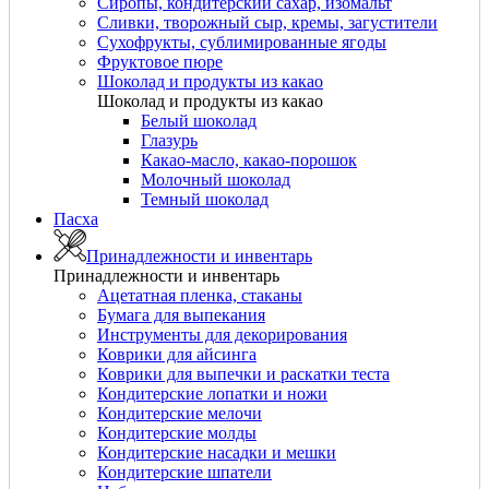
Сиропы, кондитерский сахар, изомальт
Сливки, творожный сыр, кремы, загустители
Сухофрукты, сублимированные ягоды
Фруктовое пюре
Шоколад и продукты из какао
Шоколад и продукты из какао
Белый шоколад
Глазурь
Какао-масло, какао-порошок
Молочный шоколад
Темный шоколад
Пасха
Принадлежности и инвентарь
Принадлежности и инвентарь
Ацетатная пленка, стаканы
Бумага для выпекания
Инструменты для декорирования
Коврики для айсинга
Коврики для выпечки и раскатки теста
Кондитерские лопатки и ножи
Кондитерские мелочи
Кондитерские молды
Кондитерские насадки и мешки
Кондитерские шпатели