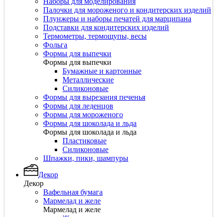
Наборы для моделирования
Палочки для мороженого и кондитерских изделий
Плунжеры и наборы печатей для марципана
Подставки для кондитерских изделий
Термометры, термощупы, весы
Фольга
Формы для выпечки
Формы для выпечки
Бумажные и картонные
Металлические
Силиконовые
Формы для вырезания печенья
Формы для леденцов
Формы для мороженого
Формы для шоколада и льда
Формы для шоколада и льда
Пластиковые
Силиконовые
Шпажки, пики, шампуры
Декор
Декор
Вафельная бумага
Мармелад и желе
Мармелад и желе