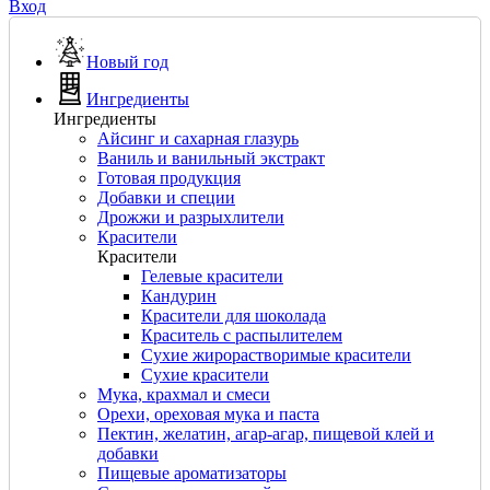
Вход
Новый год
Ингредиенты
Ингредиенты
Айсинг и сахарная глазурь
Ваниль и ванильный экстракт
Готовая продукция
Добавки и специи
Дрожжи и разрыхлители
Красители
Красители
Гелевые красители
Кандурин
Красители для шоколада
Краситель с распылителем
Сухие жирорастворимые красители
Сухие красители
Мука, крахмал и смеси
Орехи, ореховая мука и паста
Пектин, желатин, агар-агар, пищевой клей и
добавки
Пищевые ароматизаторы