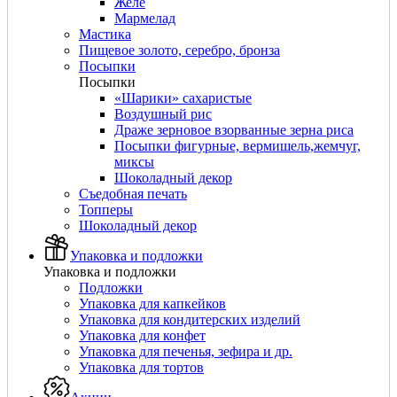
Желе
Мармелад
Мастика
Пищевое золото, серебро, бронза
Посыпки
Посыпки
«Шарики» сахаристые
Воздушный рис
Драже зерновое взорванные зерна риса
Посыпки фигурные, вермишель,жемчуг,
миксы
Шоколадный декор
Съедобная печать
Топперы
Шоколадный декор
Упаковка и подложки
Упаковка и подложки
Подложки
Упаковка для капкейков
Упаковка для кондитерских изделий
Упаковка для конфет
Упаковка для печенья, зефира и др.
Упаковка для тортов