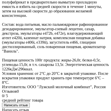
полуфабрикат в предварительно вымытую прохладную
емкость и взбить на средней скорости в течение 1 минуты,
затем на высокой скорости до образования желаемой
консистенции.
Состав: вода питьевая, масло пальмоядровое рафинированное
дезодарированное, эмульгатор-соевый лецитин, сахар,
декстроза, эмульгаторы е472b, е472е), влагоудерживающий
агент е420ii, казеинат натрия, комплексная пищевая добавка
(эмульгаторы е406i, е339ii), загуститель е466, глицерин
дистиллированный, соль поваренная пищевая, ароматизатор
"Ваниль".
Пищевая ценность 100г продукта: жиры-26,0г, белки-0,5г,
углеводы-15,0г, в т.ч. сахарозы 13,5г. Энергетическая ценность
1226кДж\296ккал.
Условия хранения: от 2°С до 20°С в закрытой упаковке. После
вскрытия упаковки продукт хранить при температуре 6°С –
8°С.
Изготовитель: ООО "Лужский молочный комбинат", Россия
Отзывов
0
0
/ 5
средний рейтинг товара
Написать отзыв
Написать отзыв