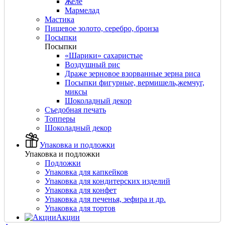
Желе
Мармелад
Мастика
Пищевое золото, серебро, бронза
Посыпки
Посыпки
«Шарики» сахаристые
Воздушный рис
Драже зерновое взорванные зерна риса
Посыпки фигурные, вермишель,жемчуг,
миксы
Шоколадный декор
Съедобная печать
Топперы
Шоколадный декор
Упаковка и подложки
Упаковка и подложки
Подложки
Упаковка для капкейков
Упаковка для кондитерских изделий
Упаковка для конфет
Упаковка для печенья, зефира и др.
Упаковка для тортов
Акции