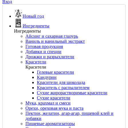
Вход
Новый год
Ингредиенты
Ингредиенты
Айсинг и сахарная глазурь
Ваниль и ванильный экстракт
Готовая продукция
Добавки и специи
Дрожжи и разрыхлители
Красители
Красители
Гелевые красители
Кандурин
Красители для шоколада
Краситель с распылителем
Сухие жирорастворимые красители
Сухие красители
Мука, крахмал и смеси
Орехи, ореховая мука и паста
Пектин, желатин, агар-агар, пищевой клей и
добавки
Пищевые ароматизаторы