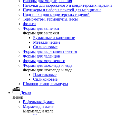
Наборы для моделирования
Палочки для мороженого и кондитерских изделий
Плунжеры и наборы печатей для марципана
Подставки для кондитерских изделий
Термометры, термощупы, весы
Фольга
Формы для выпечки
Формы для выпечки
Бумажные и картонные
Металлические
Силиконовые
Формы для вырезания печенья
Формы для леденцов
Формы для мороженого
Формы для шоколада и льда
Формы для шоколада и льда
Пластиковые
Силиконовые
Шпажки, пики, шампуры
Декор
Декор
Вафельная бумага
Мармелад и желе
Мармелад и желе