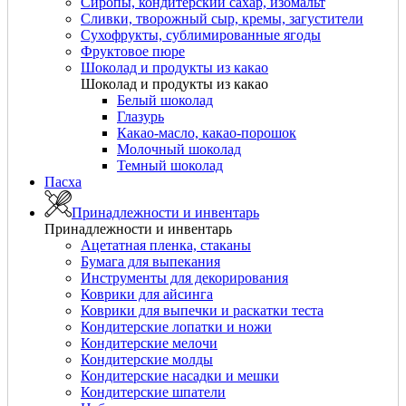
Сиропы, кондитерский сахар, изомальт
Сливки, творожный сыр, кремы, загустители
Сухофрукты, сублимированные ягоды
Фруктовое пюре
Шоколад и продукты из какао
Шоколад и продукты из какао
Белый шоколад
Глазурь
Какао-масло, какао-порошок
Молочный шоколад
Темный шоколад
Пасха
Принадлежности и инвентарь
Принадлежности и инвентарь
Ацетатная пленка, стаканы
Бумага для выпекания
Инструменты для декорирования
Коврики для айсинга
Коврики для выпечки и раскатки теста
Кондитерские лопатки и ножи
Кондитерские мелочи
Кондитерские молды
Кондитерские насадки и мешки
Кондитерские шпатели