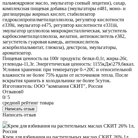
пальмоядровое масло, эмульгатор соевый лецитин), сахар,
комплексная пищевая добавка (эмульгаторы е481, моно- и
диглицериды жирных кислот, стабилизатор
гидроксипропилметилцеллюлоза, регулятор кислотности
е339ii, эмульгатор е475, регулятор кислотности е331iii,
эмульгатор целлюлоза микрокристаллическая, загуститель
карбоксиметилцеллюлоза, желатин, антиокислитель е382,
загуститель гуаровая камедь, антиокислитель
аскорбилпальмитат, глюкоза), декстроза, эмульгаторы,
ароматизатор.
Пищевая ценность на 100г продукта: белки-0,1г, жиры-26г,
углеводы-11,3г. Энергетическая ценность: 1155кДж\279,6ккал.
Условия хранения: при температуре 0-+20С и относительной
влажности не более 75% вдали от источников тепла. После
вскрытия хранить в холодильнике не более 5суток.
Изготовитель: ООО "компания СКИТ", Россия
Отзывов
0
0
/ 5
средний рейтинг товара
Написать отзыв
Написать отзыв
Крем для взбивания на растительных маслах СКИТ 26% 1л,