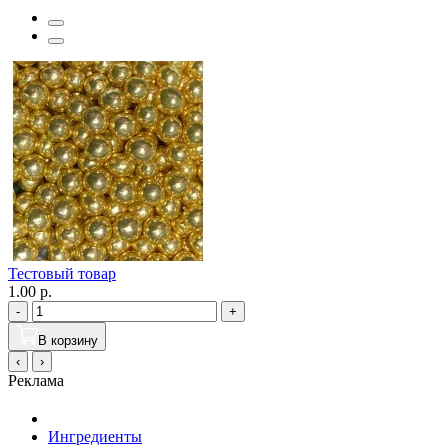
Тестовый товар
1.00 р.
-
+
В корзину
‹
›
Реклама
Ингредиенты