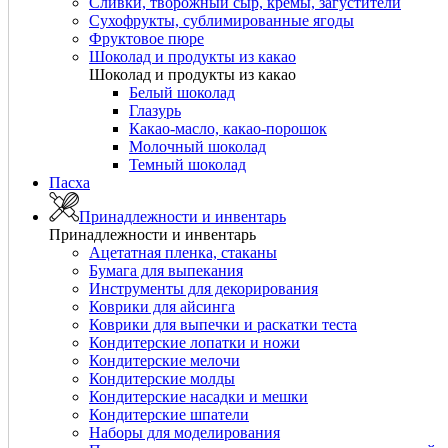
Сливки, творожный сыр, кремы, загустители
Сухофрукты, сублимированные ягоды
Фруктовое пюре
Шоколад и продукты из какао
Шоколад и продукты из какао
Белый шоколад
Глазурь
Какао-масло, какао-порошок
Молочный шоколад
Темный шоколад
Пасха
Принадлежности и инвентарь
Принадлежности и инвентарь
Ацетатная пленка, стаканы
Бумага для выпекания
Инструменты для декорирования
Коврики для айсинга
Коврики для выпечки и раскатки теста
Кондитерские лопатки и ножи
Кондитерские мелочи
Кондитерские молды
Кондитерские насадки и мешки
Кондитерские шпатели
Наборы для моделирования