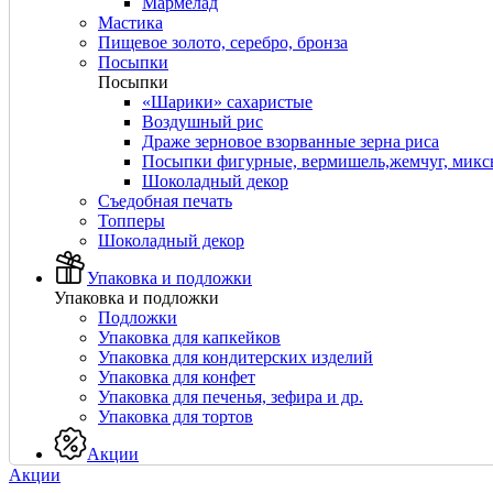
Мармелад
Мастика
Пищевое золото, серебро, бронза
Посыпки
Посыпки
«Шарики» сахаристые
Воздушный рис
Драже зерновое взорванные зерна риса
Посыпки фигурные, вермишель,жемчуг, мик
Шоколадный декор
Съедобная печать
Топперы
Шоколадный декор
Упаковка и подложки
Упаковка и подложки
Подложки
Упаковка для капкейков
Упаковка для кондитерских изделий
Упаковка для конфет
Упаковка для печенья, зефира и др.
Упаковка для тортов
Акции
Акции