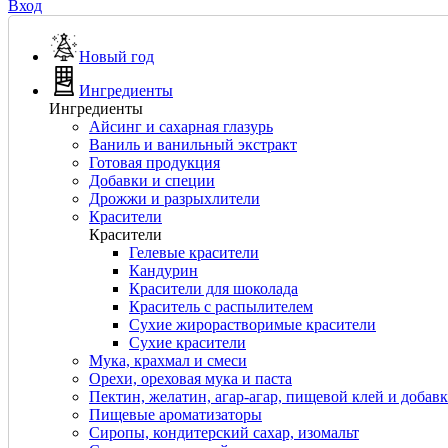
Вход
Новый год
Ингредиенты
Ингредиенты
Айсинг и сахарная глазурь
Ваниль и ванильный экстракт
Готовая продукция
Добавки и специи
Дрожжи и разрыхлители
Красители
Красители
Гелевые красители
Кандурин
Красители для шоколада
Краситель с распылителем
Сухие жирорастворимые красители
Сухие красители
Мука, крахмал и смеси
Орехи, ореховая мука и паста
Пектин, желатин, агар-агар, пищевой клей и добав
Пищевые ароматизаторы
Сиропы, кондитерский сахар, изомальт