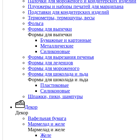
Палочки для мороженого и кондитерских изделий
Плунжеры и наборы печатей для марципана
Подставки для кондитерских изделий
Термометры, термощупы, весы
Фольга
Формы для выпечки
Формы для выпечки
Бумажные и картонные
Металлические
Силиконовые
Формы для вырезания печенья
Формы для леденцов
Формы для мороженого
Формы для шоколада и льда
Формы для шоколада и льда
Пластиковые
Силиконовые
Шпажки, пики, шампуры
Декор
Декор
Вафельная бумага
Мармелад и желе
Мармелад и желе
Желе