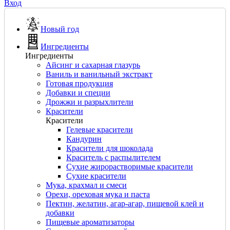
Вход
Новый год
Ингредиенты
Ингредиенты
Айсинг и сахарная глазурь
Ваниль и ванильный экстракт
Готовая продукция
Добавки и специи
Дрожжи и разрыхлители
Красители
Красители
Гелевые красители
Кандурин
Красители для шоколада
Краситель с распылителем
Сухие жирорастворимые красители
Сухие красители
Мука, крахмал и смеси
Орехи, ореховая мука и паста
Пектин, желатин, агар-агар, пищевой клей и
добавки
Пищевые ароматизаторы