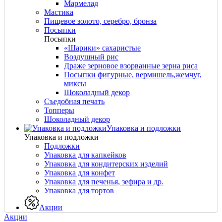
Мармелад
Мастика
Пищевое золото, серебро, бронза
Посыпки
Посыпки
«Шарики» сахаристые
Воздушный рис
Драже зерновое взорванные зерна риса
Посыпки фигурные, вермишель,жемчуг,
миксы
Шоколадный декор
Съедобная печать
Топперы
Шоколадный декор
Упаковка и подложки
Упаковка и подложки
Подложки
Упаковка для капкейков
Упаковка для кондитерских изделий
Упаковка для конфет
Упаковка для печенья, зефира и др.
Упаковка для тортов
Акции
Акции