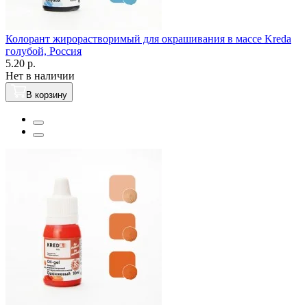
Колорант жирорастворимый для окрашивания в массе Kreda
голубой, Россия
5.20 р.
Нет в наличии
В корзину