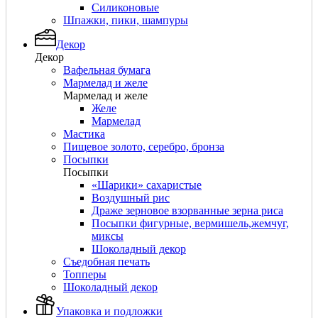
Силиконовые
Шпажки, пики, шампуры
Декор
Декор
Вафельная бумага
Мармелад и желе
Мармелад и желе
Желе
Мармелад
Мастика
Пищевое золото, серебро, бронза
Посыпки
Посыпки
«Шарики» сахаристые
Воздушный рис
Драже зерновое взорванные зерна риса
Посыпки фигурные, вермишель,жемчуг,
миксы
Шоколадный декор
Съедобная печать
Топперы
Шоколадный декор
Упаковка и подложки