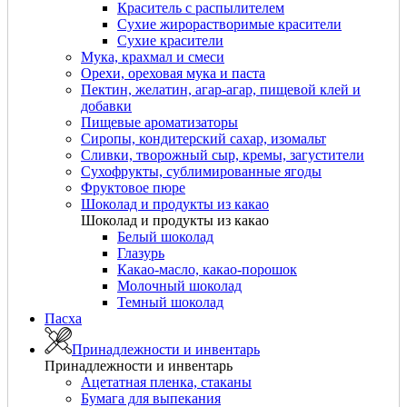
Краситель с распылителем
Сухие жирорастворимые красители
Сухие красители
Мука, крахмал и смеси
Орехи, ореховая мука и паста
Пектин, желатин, агар-агар, пищевой клей и
добавки
Пищевые ароматизаторы
Сиропы, кондитерский сахар, изомальт
Сливки, творожный сыр, кремы, загустители
Сухофрукты, сублимированные ягоды
Фруктовое пюре
Шоколад и продукты из какао
Шоколад и продукты из какао
Белый шоколад
Глазурь
Какао-масло, какао-порошок
Молочный шоколад
Темный шоколад
Пасха
Принадлежности и инвентарь
Принадлежности и инвентарь
Ацетатная пленка, стаканы
Бумага для выпекания