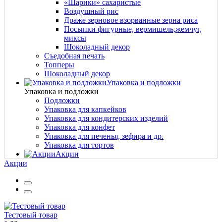
«Шарики» сахаристые
Воздушный рис
Драже зерновое взорванные зерна риса
Посыпки фигурные, вермишель,жемчуг,
миксы
Шоколадный декор
Съедобная печать
Топперы
Шоколадный декор
Упаковка и подложки
Упаковка и подложки
Подложки
Упаковка для капкейков
Упаковка для кондитерских изделий
Упаковка для конфет
Упаковка для печенья, зефира и др.
Упаковка для тортов
Акции
Акции
Тестовый товар