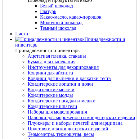
Шоколад и продукты из какао
Белый шоколад
Глазурь
Какао-масло, какао-порошок
Молочный шоколад
Темный шоколад
Пасха
Принадлежности и
инвентарь
Принадлежности и инвентарь
Ацетатная пленка, стаканы
Бумага для выпекания
Инструменты для декорирования
Коврики для айсинга
Коврики для выпечки и раскатки теста
Кондитерские лопатки и ножи
Кондитерские мелочи
Кондитерские молды
Кондитерские насадки и мешки
Кондитерские шпатели
Наборы для моделирования
Палочки для мороженого и кондитерских изделий
Плунжеры и наборы печатей для марципана
Подставки для кондитерских изделий
Термометры, термощупы, весы