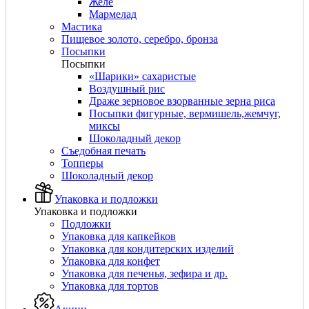
Желе
Мармелад
Мастика
Пищевое золото, серебро, бронза
Посыпки
Посыпки
«Шарики» сахаристые
Воздушный рис
Драже зерновое взорванные зерна риса
Посыпки фигурные, вермишель,жемчуг,
миксы
Шоколадный декор
Съедобная печать
Топперы
Шоколадный декор
Упаковка и подложки
Упаковка и подложки
Подложки
Упаковка для капкейков
Упаковка для кондитерских изделий
Упаковка для конфет
Упаковка для печенья, зефира и др.
Упаковка для тортов