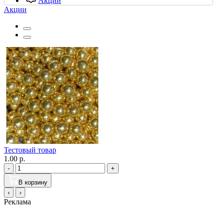
Акции
Акции
Тестовый товар
1.00 р.
-
+
В корзину
‹
›
Реклама