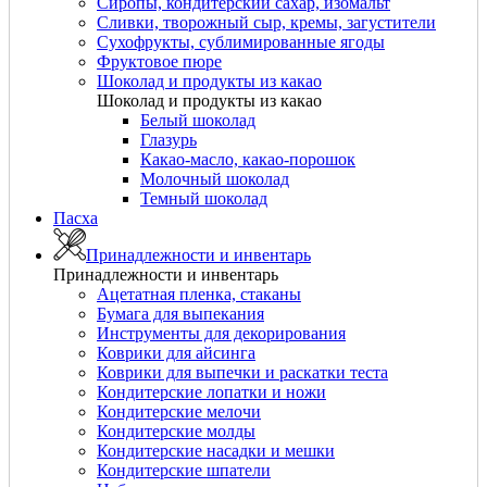
Сиропы, кондитерский сахар, изомальт
Сливки, творожный сыр, кремы, загустители
Сухофрукты, сублимированные ягоды
Фруктовое пюре
Шоколад и продукты из какао
Шоколад и продукты из какао
Белый шоколад
Глазурь
Какао-масло, какао-порошок
Молочный шоколад
Темный шоколад
Пасха
Принадлежности и инвентарь
Принадлежности и инвентарь
Ацетатная пленка, стаканы
Бумага для выпекания
Инструменты для декорирования
Коврики для айсинга
Коврики для выпечки и раскатки теста
Кондитерские лопатки и ножи
Кондитерские мелочи
Кондитерские молды
Кондитерские насадки и мешки
Кондитерские шпатели