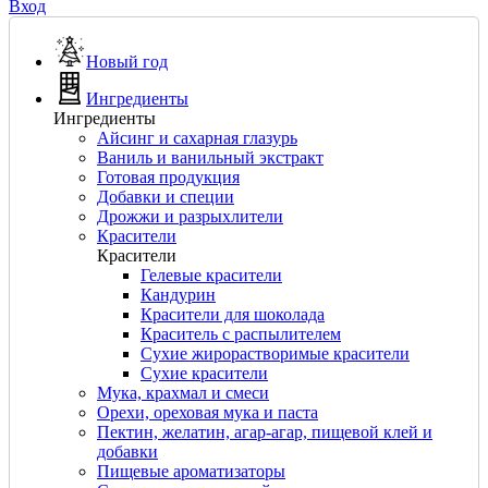
Вход
Новый год
Ингредиенты
Ингредиенты
Айсинг и сахарная глазурь
Ваниль и ванильный экстракт
Готовая продукция
Добавки и специи
Дрожжи и разрыхлители
Красители
Красители
Гелевые красители
Кандурин
Красители для шоколада
Краситель с распылителем
Сухие жирорастворимые красители
Сухие красители
Мука, крахмал и смеси
Орехи, ореховая мука и паста
Пектин, желатин, агар-агар, пищевой клей и
добавки
Пищевые ароматизаторы