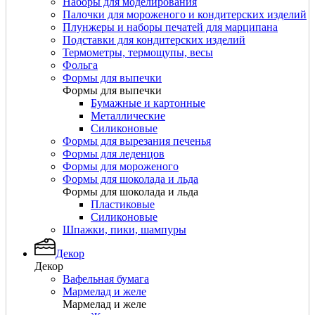
Наборы для моделирования
Палочки для мороженого и кондитерских изделий
Плунжеры и наборы печатей для марципана
Подставки для кондитерских изделий
Термометры, термощупы, весы
Фольга
Формы для выпечки
Формы для выпечки
Бумажные и картонные
Металлические
Силиконовые
Формы для вырезания печенья
Формы для леденцов
Формы для мороженого
Формы для шоколада и льда
Формы для шоколада и льда
Пластиковые
Силиконовые
Шпажки, пики, шампуры
Декор
Декор
Вафельная бумага
Мармелад и желе
Мармелад и желе