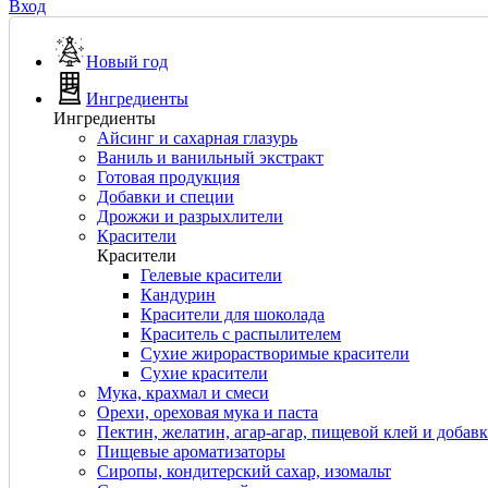
Вход
Новый год
Ингредиенты
Ингредиенты
Айсинг и сахарная глазурь
Ваниль и ванильный экстракт
Готовая продукция
Добавки и специи
Дрожжи и разрыхлители
Красители
Красители
Гелевые красители
Кандурин
Красители для шоколада
Краситель с распылителем
Сухие жирорастворимые красители
Сухие красители
Мука, крахмал и смеси
Орехи, ореховая мука и паста
Пектин, желатин, агар-агар, пищевой клей и добав
Пищевые ароматизаторы
Сиропы, кондитерский сахар, изомальт