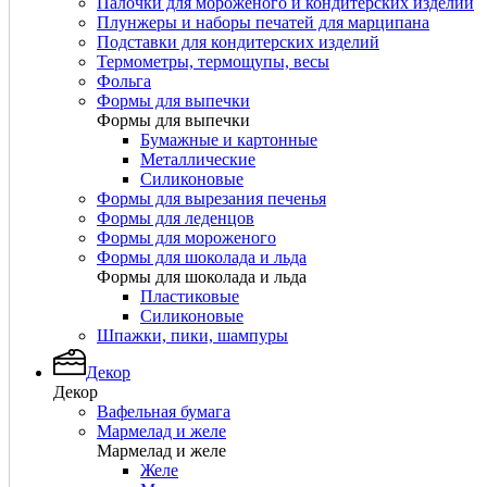
Палочки для мороженого и кондитерских изделий
Плунжеры и наборы печатей для марципана
Подставки для кондитерских изделий
Термометры, термощупы, весы
Фольга
Формы для выпечки
Формы для выпечки
Бумажные и картонные
Металлические
Силиконовые
Формы для вырезания печенья
Формы для леденцов
Формы для мороженого
Формы для шоколада и льда
Формы для шоколада и льда
Пластиковые
Силиконовые
Шпажки, пики, шампуры
Декор
Декор
Вафельная бумага
Мармелад и желе
Мармелад и желе
Желе