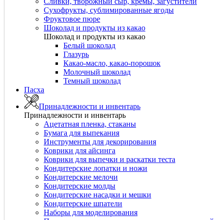
Сливки, творожный сыр, кремы, загустители
Сухофрукты, сублимированные ягоды
Фруктовое пюре
Шоколад и продукты из какао
Шоколад и продукты из какао
Белый шоколад
Глазурь
Какао-масло, какао-порошок
Молочный шоколад
Темный шоколад
Пасха
Принадлежности и инвентарь
Принадлежности и инвентарь
Ацетатная пленка, стаканы
Бумага для выпекания
Инструменты для декорирования
Коврики для айсинга
Коврики для выпечки и раскатки теста
Кондитерские лопатки и ножи
Кондитерские мелочи
Кондитерские молды
Кондитерские насадки и мешки
Кондитерские шпатели
Наборы для моделирования