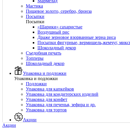
Мармелад
Мастика
Пищевое золото, серебро, бронза
Посыпки
Посыпки
«Шарики» сахаристые
Воздушный рис
Драже зерновое взорванные зерна риса
Посыпки фигурные, вермишель,жемчуг, мик
Шоколадный декор
Съедобная печать
Топперы
Шоколадный декор
Упаковка и подложки
Упаковка и подложки
Подложки
Упаковка для капкейков
Упаковка для кондитерских изделий
Упаковка для конфет
Упаковка для печенья, зефира и др.
Упаковка для тортов
Акции
Акции