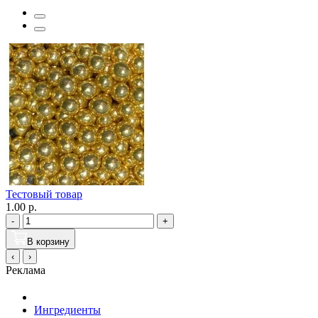
Тестовый товар
1.00 р.
-
+
В корзину
‹
›
Реклама
Ингредиенты