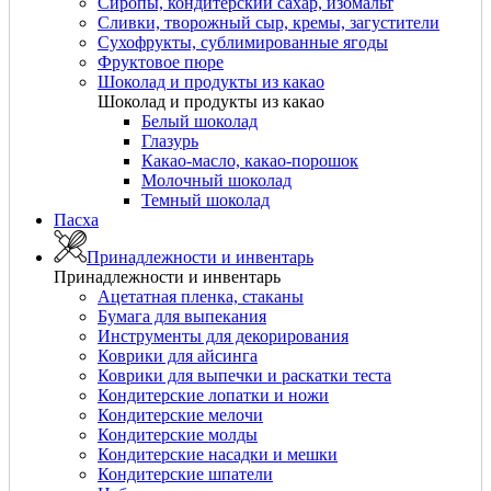
Сиропы, кондитерский сахар, изомальт
Сливки, творожный сыр, кремы, загустители
Сухофрукты, сублимированные ягоды
Фруктовое пюре
Шоколад и продукты из какао
Шоколад и продукты из какао
Белый шоколад
Глазурь
Какао-масло, какао-порошок
Молочный шоколад
Темный шоколад
Пасха
Принадлежности и инвентарь
Принадлежности и инвентарь
Ацетатная пленка, стаканы
Бумага для выпекания
Инструменты для декорирования
Коврики для айсинга
Коврики для выпечки и раскатки теста
Кондитерские лопатки и ножи
Кондитерские мелочи
Кондитерские молды
Кондитерские насадки и мешки
Кондитерские шпатели