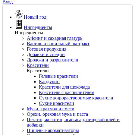
Вход
Новый год
Ингредиенты
Ингредиенты
Айсинг и сахарная глазурь
Ваниль и ванильный экстракт
Готовая продукция
Добавки и специи
Дрожжи и разрыхлители
Красители
Красители
Гелевые красители
Кандурин
Красители для шоколада
Краситель с распылителем
Сухие жирорастворимые красители
Сухие красители
Мука, крахмал и смеси
Орехи, ореховая мука и паста
Пектин, желатин, агар-агар, пищевой клей и
добавки
Пищевые ароматизаторы