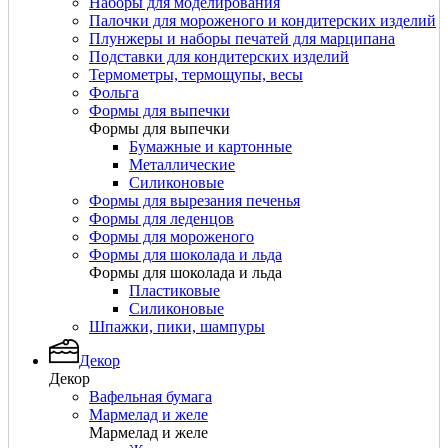
Наборы для моделирования
Палочки для мороженого и кондитерских изделий
Плунжеры и наборы печатей для марципана
Подставки для кондитерских изделий
Термометры, термощупы, весы
Фольга
Формы для выпечки
Формы для выпечки
Бумажные и картонные
Металлические
Силиконовые
Формы для вырезания печенья
Формы для леденцов
Формы для мороженого
Формы для шоколада и льда
Формы для шоколада и льда
Пластиковые
Силиконовые
Шпажки, пики, шампуры
Декор
Декор
Вафельная бумага
Мармелад и желе
Мармелад и желе