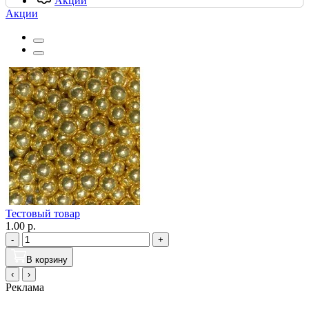
Акции
Акции
Тестовый товар
1.00 р.
-
+
В корзину
‹
›
Реклама