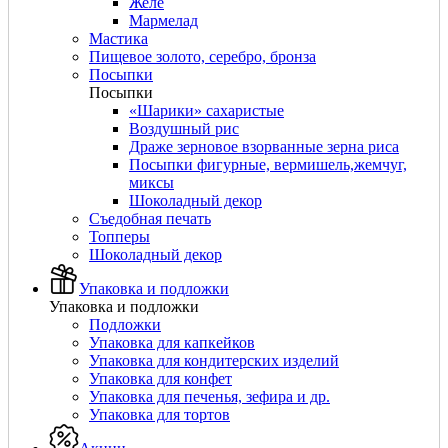
Желе
Мармелад
Мастика
Пищевое золото, серебро, бронза
Посыпки
Посыпки
«Шарики» сахаристые
Воздушный рис
Драже зерновое взорванные зерна риса
Посыпки фигурные, вермишель,жемчуг,
миксы
Шоколадный декор
Съедобная печать
Топперы
Шоколадный декор
Упаковка и подложки
Упаковка и подложки
Подложки
Упаковка для капкейков
Упаковка для кондитерских изделий
Упаковка для конфет
Упаковка для печенья, зефира и др.
Упаковка для тортов