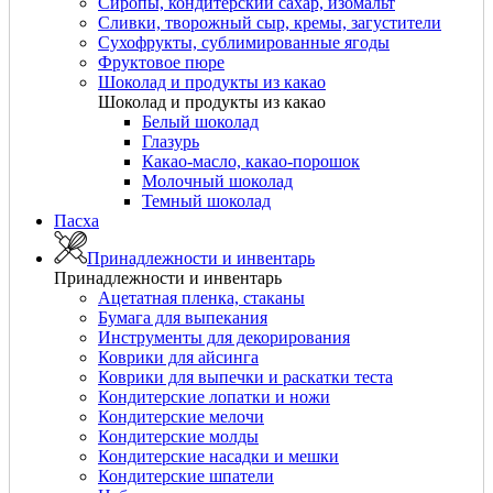
Сиропы, кондитерский сахар, изомальт
Сливки, творожный сыр, кремы, загустители
Сухофрукты, сублимированные ягоды
Фруктовое пюре
Шоколад и продукты из какао
Шоколад и продукты из какао
Белый шоколад
Глазурь
Какао-масло, какао-порошок
Молочный шоколад
Темный шоколад
Пасха
Принадлежности и инвентарь
Принадлежности и инвентарь
Ацетатная пленка, стаканы
Бумага для выпекания
Инструменты для декорирования
Коврики для айсинга
Коврики для выпечки и раскатки теста
Кондитерские лопатки и ножи
Кондитерские мелочи
Кондитерские молды
Кондитерские насадки и мешки
Кондитерские шпатели