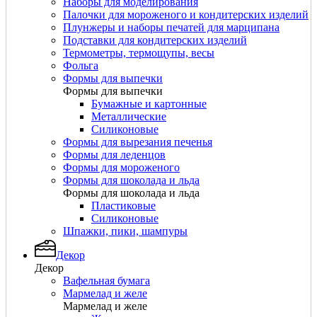
Наборы для моделирования
Палочки для мороженого и кондитерских изделий
Плунжеры и наборы печатей для марципана
Подставки для кондитерских изделий
Термометры, термощупы, весы
Фольга
Формы для выпечки
Формы для выпечки
Бумажные и картонные
Металлические
Силиконовые
Формы для вырезания печенья
Формы для леденцов
Формы для мороженого
Формы для шоколада и льда
Формы для шоколада и льда
Пластиковые
Силиконовые
Шпажки, пики, шампуры
Декор
Декор
Вафельная бумага
Мармелад и желе
Мармелад и желе