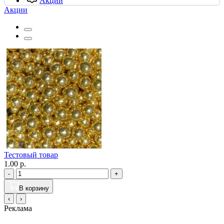
Акции
Акции
Тестовый товар
1.00 р.
-
+
В корзину
‹
›
Реклама