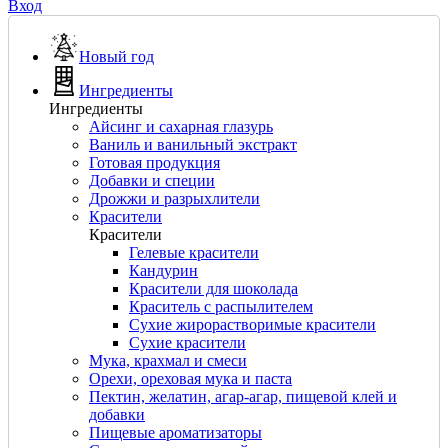
Вход
Новый год
Ингредиенты
Ингредиенты
Айсинг и сахарная глазурь
Ваниль и ванильный экстракт
Готовая продукция
Добавки и специи
Дрожжи и разрыхлители
Красители
Красители
Гелевые красители
Кандурин
Красители для шоколада
Краситель с распылителем
Сухие жирорастворимые красители
Сухие красители
Мука, крахмал и смеси
Орехи, ореховая мука и паста
Пектин, желатин, агар-агар, пищевой клей и
добавки
Пищевые ароматизаторы