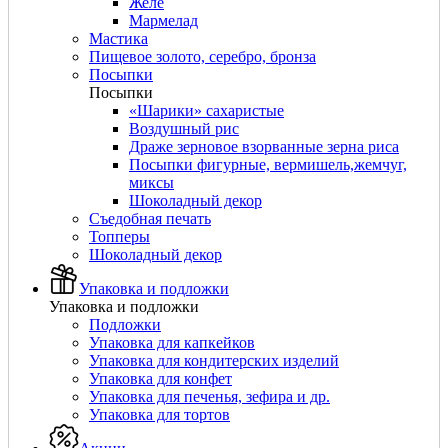
Желе
Мармелад
Мастика
Пищевое золото, серебро, бронза
Посыпки
Посыпки
«Шарики» сахаристые
Воздушный рис
Драже зерновое взорванные зерна риса
Посыпки фигурные, вермишель,жемчуг,
миксы
Шоколадный декор
Съедобная печать
Топперы
Шоколадный декор
Упаковка и подложки
Упаковка и подложки
Подложки
Упаковка для капкейков
Упаковка для кондитерских изделий
Упаковка для конфет
Упаковка для печенья, зефира и др.
Упаковка для тортов