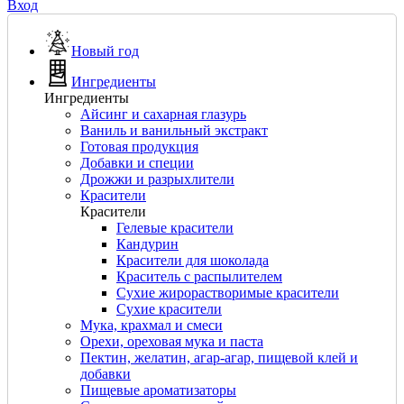
Вход
Новый год
Ингредиенты
Ингредиенты
Айсинг и сахарная глазурь
Ваниль и ванильный экстракт
Готовая продукция
Добавки и специи
Дрожжи и разрыхлители
Красители
Красители
Гелевые красители
Кандурин
Красители для шоколада
Краситель с распылителем
Сухие жирорастворимые красители
Сухие красители
Мука, крахмал и смеси
Орехи, ореховая мука и паста
Пектин, желатин, агар-агар, пищевой клей и
добавки
Пищевые ароматизаторы