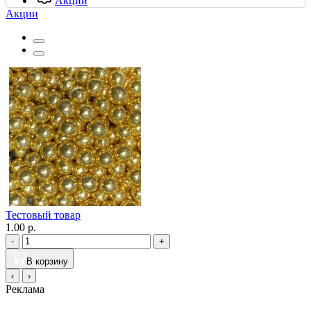
Акции
Акции
Тестовый товар
1.00 р.
-
+
В корзину
‹
›
Реклама