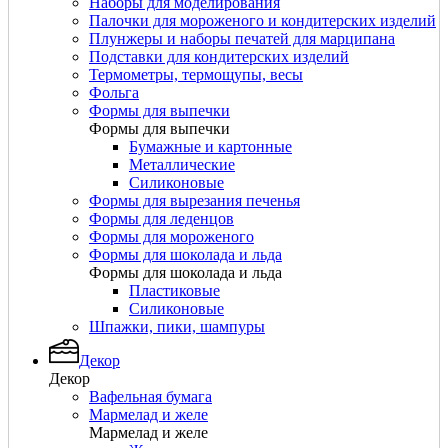
Наборы для моделирования
Палочки для мороженого и кондитерских изделий
Плунжеры и наборы печатей для марципана
Подставки для кондитерских изделий
Термометры, термощупы, весы
Фольга
Формы для выпечки
Формы для выпечки
Бумажные и картонные
Металлические
Силиконовые
Формы для вырезания печенья
Формы для леденцов
Формы для мороженого
Формы для шоколада и льда
Формы для шоколада и льда
Пластиковые
Силиконовые
Шпажки, пики, шампуры
Декор
Декор
Вафельная бумага
Мармелад и желе
Мармелад и желе