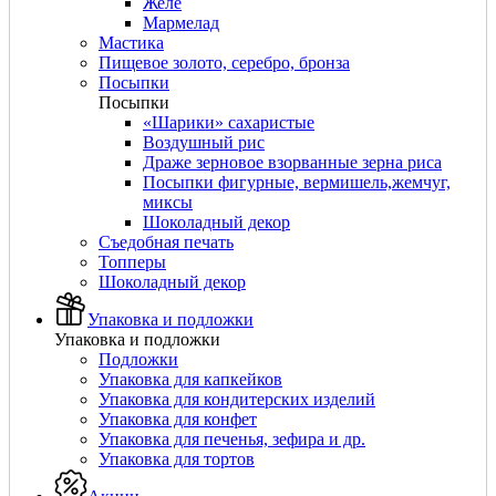
Желе
Мармелад
Мастика
Пищевое золото, серебро, бронза
Посыпки
Посыпки
«Шарики» сахаристые
Воздушный рис
Драже зерновое взорванные зерна риса
Посыпки фигурные, вермишель,жемчуг,
миксы
Шоколадный декор
Съедобная печать
Топперы
Шоколадный декор
Упаковка и подложки
Упаковка и подложки
Подложки
Упаковка для капкейков
Упаковка для кондитерских изделий
Упаковка для конфет
Упаковка для печенья, зефира и др.
Упаковка для тортов