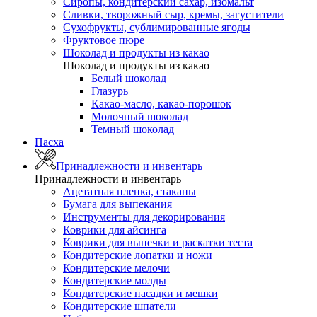
Сиропы, кондитерский сахар, изомальт
Сливки, творожный сыр, кремы, загустители
Сухофрукты, сублимированные ягоды
Фруктовое пюре
Шоколад и продукты из какао
Шоколад и продукты из какао
Белый шоколад
Глазурь
Какао-масло, какао-порошок
Молочный шоколад
Темный шоколад
Пасха
Принадлежности и инвентарь
Принадлежности и инвентарь
Ацетатная пленка, стаканы
Бумага для выпекания
Инструменты для декорирования
Коврики для айсинга
Коврики для выпечки и раскатки теста
Кондитерские лопатки и ножи
Кондитерские мелочи
Кондитерские молды
Кондитерские насадки и мешки
Кондитерские шпатели