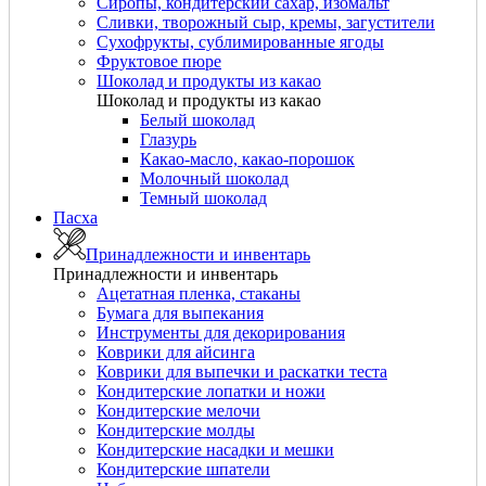
Сиропы, кондитерский сахар, изомальт
Сливки, творожный сыр, кремы, загустители
Сухофрукты, сублимированные ягоды
Фруктовое пюре
Шоколад и продукты из какао
Шоколад и продукты из какао
Белый шоколад
Глазурь
Какао-масло, какао-порошок
Молочный шоколад
Темный шоколад
Пасха
Принадлежности и инвентарь
Принадлежности и инвентарь
Ацетатная пленка, стаканы
Бумага для выпекания
Инструменты для декорирования
Коврики для айсинга
Коврики для выпечки и раскатки теста
Кондитерские лопатки и ножи
Кондитерские мелочи
Кондитерские молды
Кондитерские насадки и мешки
Кондитерские шпатели