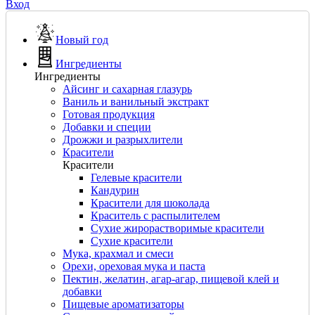
Вход
Новый год
Ингредиенты
Ингредиенты
Айсинг и сахарная глазурь
Ваниль и ванильный экстракт
Готовая продукция
Добавки и специи
Дрожжи и разрыхлители
Красители
Красители
Гелевые красители
Кандурин
Красители для шоколада
Краситель с распылителем
Сухие жирорастворимые красители
Сухие красители
Мука, крахмал и смеси
Орехи, ореховая мука и паста
Пектин, желатин, агар-агар, пищевой клей и
добавки
Пищевые ароматизаторы