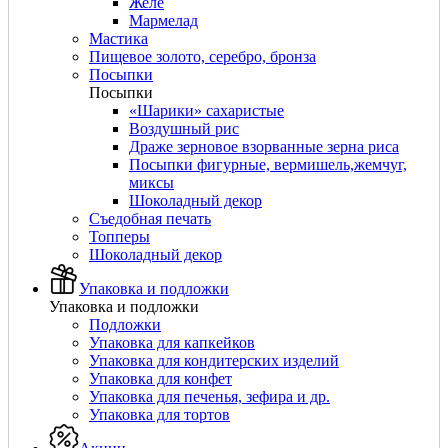
Желе
Мармелад
Мастика
Пищевое золото, серебро, бронза
Посыпки
Посыпки
«Шарики» сахаристые
Воздушный рис
Драже зерновое взорванные зерна риса
Посыпки фигурные, вермишель,жемчуг,
миксы
Шоколадный декор
Съедобная печать
Топперы
Шоколадный декор
Упаковка и подложки
Упаковка и подложки
Подложки
Упаковка для капкейков
Упаковка для кондитерских изделий
Упаковка для конфет
Упаковка для печенья, зефира и др.
Упаковка для тортов