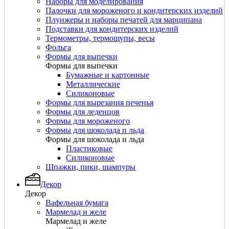
Наборы для моделирования
Палочки для мороженого и кондитерских изделий
Плунжеры и наборы печатей для марципана
Подставки для кондитерских изделий
Термометры, термощупы, весы
Фольга
Формы для выпечки
Формы для выпечки
Бумажные и картонные
Металлические
Силиконовые
Формы для вырезания печенья
Формы для леденцов
Формы для мороженого
Формы для шоколада и льда
Формы для шоколада и льда
Пластиковые
Силиконовые
Шпажки, пики, шампуры
Декор
Декор
Вафельная бумага
Мармелад и желе
Мармелад и желе