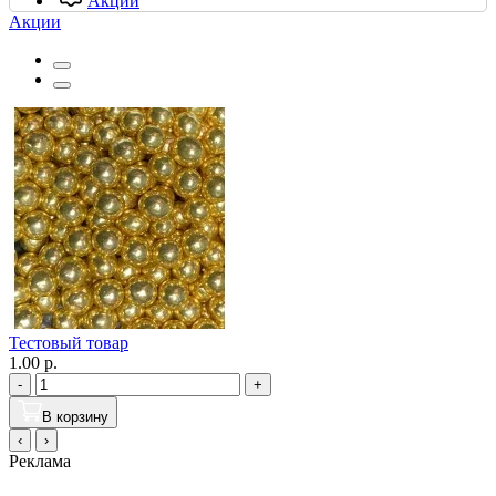
Акции
Акции
Тестовый товар
1.00 р.
-
+
В корзину
‹
›
Реклама