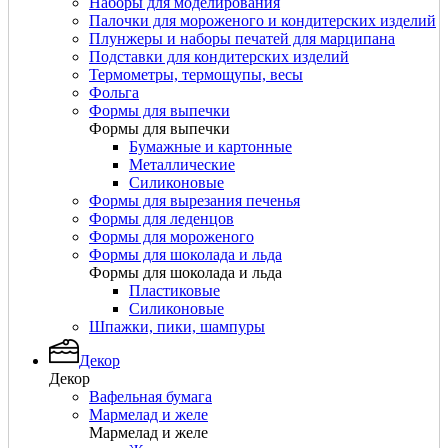
Наборы для моделирования
Палочки для мороженого и кондитерских изделий
Плунжеры и наборы печатей для марципана
Подставки для кондитерских изделий
Термометры, термощупы, весы
Фольга
Формы для выпечки
Формы для выпечки
Бумажные и картонные
Металлические
Силиконовые
Формы для вырезания печенья
Формы для леденцов
Формы для мороженого
Формы для шоколада и льда
Формы для шоколада и льда
Пластиковые
Силиконовые
Шпажки, пики, шампуры
Декор
Декор
Вафельная бумага
Мармелад и желе
Мармелад и желе