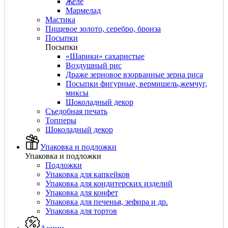
Желе
Мармелад
Мастика
Пищевое золото, серебро, бронза
Посыпки
Посыпки
«Шарики» сахаристые
Воздушный рис
Драже зерновое взорванные зерна риса
Посыпки фигурные, вермишель,жемчуг,
миксы
Шоколадный декор
Съедобная печать
Топперы
Шоколадный декор
Упаковка и подложки
Упаковка и подложки
Подложки
Упаковка для капкейков
Упаковка для кондитерских изделий
Упаковка для конфет
Упаковка для печенья, зефира и др.
Упаковка для тортов