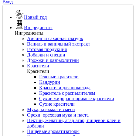
Вход
Новый год
Ингредиенты
Ингредиенты
Айсинг и сахарная глазурь
Ваниль и ванильный экстракт
Готовая продукция
Добавки и специи
Дрожжи и разрыхлители
Красители
Красители
Гелевые красители
Кандурин
Красители для шоколада
Краситель с распылителем
Сухие жирорастворимые красители
Сухие красители
Мука, крахмал и смеси
Орехи, ореховая мука и паста
Пектин, желатин, агар-агар, пищевой клей и
добавки
Пищевые ароматизаторы