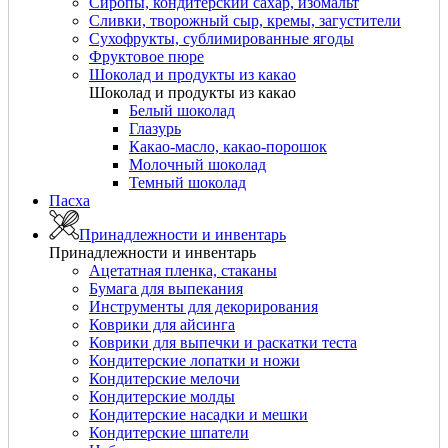
Сиропы, кондитерский сахар, изомальт
Сливки, творожный сыр, кремы, загустители
Сухофрукты, сублимированные ягоды
Фруктовое пюре
Шоколад и продукты из какао
Шоколад и продукты из какао
Белый шоколад
Глазурь
Какао-масло, какао-порошок
Молочный шоколад
Темный шоколад
Пасха
Принадлежности и инвентарь
Принадлежности и инвентарь
Ацетатная пленка, стаканы
Бумага для выпекания
Инструменты для декорирования
Коврики для айсинга
Коврики для выпечки и раскатки теста
Кондитерские лопатки и ножи
Кондитерские мелочи
Кондитерские молды
Кондитерские насадки и мешки
Кондитерские шпатели