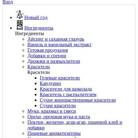
Вход
Новый год
Ингредиенты
Ингредиенты
Айсинг и сахарная глазурь
Ваниль и ванильный экстракт
Готовая продукция
Добавки и специи
Дрожжи и разрыхлители
Красители
Красители
Гелевые красители
Кандурин
Красители для шоколада
Краситель с распылителем
Сухие жирорастворимые красители
Сухие красители
Мука, крахмал и смеси
Орехи, ореховая мука и паста
Пектин, желатин, агар-агар, пищевой клей и
добавки
Пищевые ароматизаторы