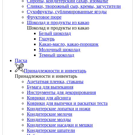
Сиропы, кондитерский сахар, изомальт
Сливки, творожный сыр, кремы, загустители
Сухофрукты, сублимированные ягоды
Фруктовое пюре
Шоколад и продукты из какао
Шоколад и продукты из какао
Белый шоколад
Глазурь
Какао-масло, какао-порошок
Молочный шоколад
Темный шоколад
Пасха
Принадлежности и инвентарь
Принадлежности и инвентарь
Ацетатная пленка, стаканы
Бумага для выпекания
Инструменты для декорирования
Коврики для айсинга
Коврики для выпечки и раскатки теста
Кондитерские лопатки и ножи
Кондитерские мелочи
Кондитерские молды
Кондитерские насадки и мешки
Кондитерские шпатели