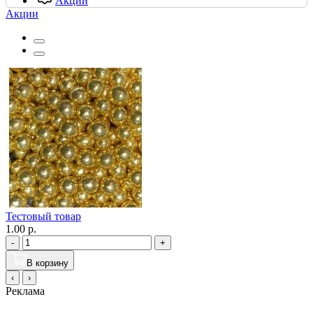
Акции
Акции
Тестовый товар
1.00 р.
-
+
В корзину
‹
›
Реклама