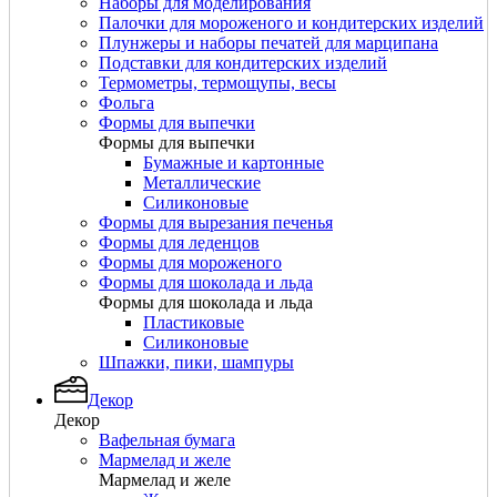
Наборы для моделирования
Палочки для мороженого и кондитерских изделий
Плунжеры и наборы печатей для марципана
Подставки для кондитерских изделий
Термометры, термощупы, весы
Фольга
Формы для выпечки
Формы для выпечки
Бумажные и картонные
Металлические
Силиконовые
Формы для вырезания печенья
Формы для леденцов
Формы для мороженого
Формы для шоколада и льда
Формы для шоколада и льда
Пластиковые
Силиконовые
Шпажки, пики, шампуры
Декор
Декор
Вафельная бумага
Мармелад и желе
Мармелад и желе