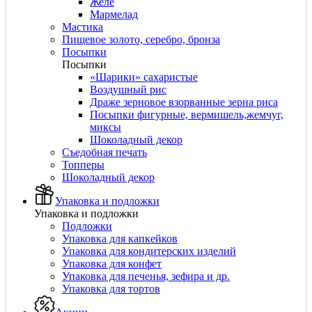
Желе
Мармелад
Мастика
Пищевое золото, серебро, бронза
Посыпки
Посыпки
«Шарики» сахаристые
Воздушный рис
Драже зерновое взорванные зерна риса
Посыпки фигурные, вермишель,жемчуг,
миксы
Шоколадный декор
Съедобная печать
Топперы
Шоколадный декор
Упаковка и подложки
Упаковка и подложки
Подложки
Упаковка для капкейков
Упаковка для кондитерских изделий
Упаковка для конфет
Упаковка для печенья, зефира и др.
Упаковка для тортов