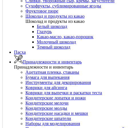
Сливки, творожный сыр, кремы, загустители
Сухофрукты, сублимированные ягоды
Фруктовое пюре
Шоколад и продукты из какао
Шоколад и продукты из какао
Белый шоколад
Глазурь
Какао-масло, какао-порошок
Молочный шоколад
Темный шоколад
Пасха
Принадлежности и инвентарь
Принадлежности и инвентарь
Ацетатная пленка, стаканы
Бумага для выпекания
Инструменты для декорирования
Коврики для айсинга
Коврики для выпечки и раскатки теста
Кондитерские лопатки и ножи
Кондитерские мелочи
Кондитерские молды
Кондитерские насадки и мешки
Кондитерские шпатели
Наборы для моделирования