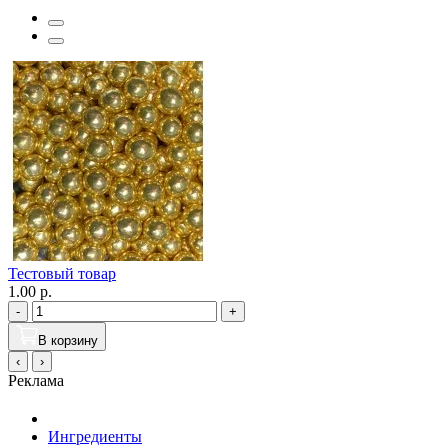
Тестовый товар
1.00 р.
-
+
В корзину
‹
›
Реклама
Ингредиенты