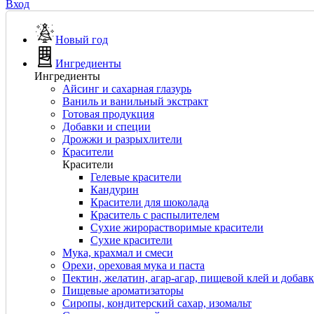
Вход
Новый год
Ингредиенты
Ингредиенты
Айсинг и сахарная глазурь
Ваниль и ванильный экстракт
Готовая продукция
Добавки и специи
Дрожжи и разрыхлители
Красители
Красители
Гелевые красители
Кандурин
Красители для шоколада
Краситель с распылителем
Сухие жирорастворимые красители
Сухие красители
Мука, крахмал и смеси
Орехи, ореховая мука и паста
Пектин, желатин, агар-агар, пищевой клей и добав
Пищевые ароматизаторы
Сиропы, кондитерский сахар, изомальт