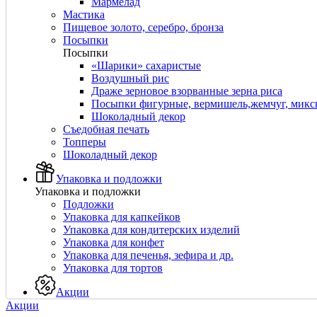
Мармелад
Мастика
Пищевое золото, серебро, бронза
Посыпки
Посыпки
«Шарики» сахаристые
Воздушный рис
Драже зерновое взорванные зерна риса
Посыпки фигурные, вермишель,жемчуг, мик
Шоколадный декор
Съедобная печать
Топперы
Шоколадный декор
Упаковка и подложки
Упаковка и подложки
Подложки
Упаковка для капкейков
Упаковка для кондитерских изделий
Упаковка для конфет
Упаковка для печенья, зефира и др.
Упаковка для тортов
Акции
Акции