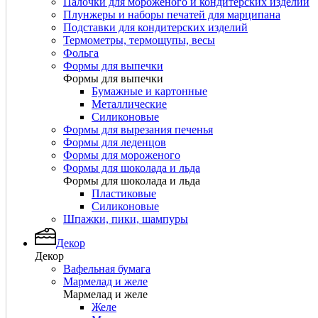
Палочки для мороженого и кондитерских изделий
Плунжеры и наборы печатей для марципана
Подставки для кондитерских изделий
Термометры, термощупы, весы
Фольга
Формы для выпечки
Формы для выпечки
Бумажные и картонные
Металлические
Силиконовые
Формы для вырезания печенья
Формы для леденцов
Формы для мороженого
Формы для шоколада и льда
Формы для шоколада и льда
Пластиковые
Силиконовые
Шпажки, пики, шампуры
Декор
Декор
Вафельная бумага
Мармелад и желе
Мармелад и желе
Желе